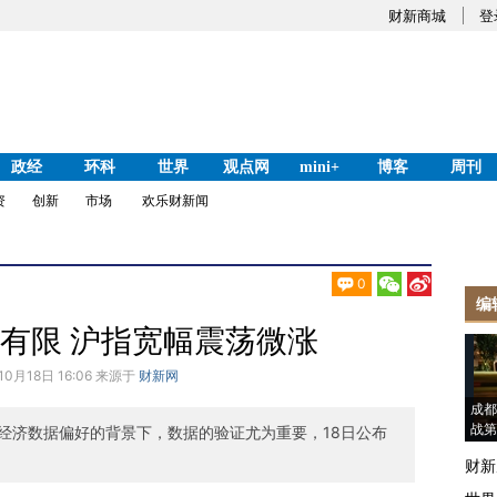
财新商城
登
政经
环科
世界
观点网
mini+
博客
周刊
资
创新
市场
欢乐财新闻
0
编
振有限 沪指宽幅震荡微涨
10月18日 16:06 来源于
财新网
成都
战第
经济数据偏好的背景下，数据的验证尤为重要，18日公布
财新