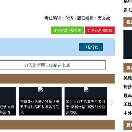
易峘
罗志
责任编辑：付涛 | 版面编辑：曹文姣
视
分享到微信朋友圈
分享到新浪微博
信息。经确认即可刊登转载。
订阅财新网主编精选电邮
博
吴晓
押沙
顾晓
西班牙休达进入紧急状态
加沙上百万流离失所者困
视线｜HYR
王烁
纪录 当局
数千非法移民从摩洛哥闯
于“塑料烤箱” 高温引发健
术：是什么
外活动
入
康危机
心“花钱找虐
中外
最