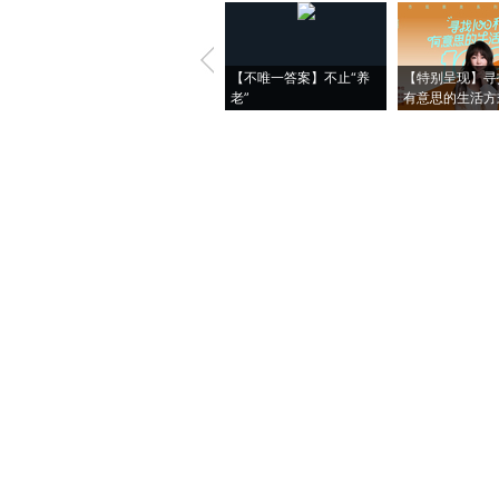
【不唯一答案】不止“养
【特别呈现】寻
老”
有意思的生活方