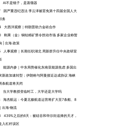
AI不是镜子，是蒸馏器
7
因严重违纪违法 李云泽被罢免第十四届全国人大
进第四届链博
【商旅对话】华住集团
职务
技“链”接产
【特别呈现】寻找100种
CFO：不靠规模取胜，华
【特别呈
有意思的生活方式·第三对
住三大增长引擎是什么？
有意思的
4
大西洋观察｜特朗普助力金砖合作
0
刚果（金）铜钴精矿禁令扰动市场 多家企业称暂
 | 出海·政策
5
人事观察｜长期任职湖北 周新群升任中央政研室
任
3
能源内参｜中东局势催化东南亚能源焦虑 多国出
伏新政加速转型；伊朗称与阿曼接近达成协议 海峡
两条航道将关闭
当大学教授变临时工，大学还是大学吗
8
海杰航运：今夏北极航道运营将扩大至7条船、8
｜出海·物流
3
439%之后的6天：被硅谷和华尔街追捧的天才，
走入杠杆误区