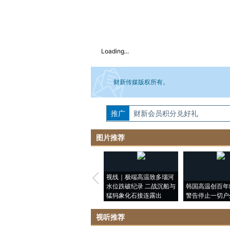
Loading...
财新传媒版权所有。
推广
如需刊登转载请点击右侧按钮，提交相关
财新会员积分兑好礼
图片推荐
视线｜极端高温致多瑙河
水位跌破纪录 二战沉船与
韩国高温创百年
猛犸象化石接连露出
警告停止一切户
视听推荐