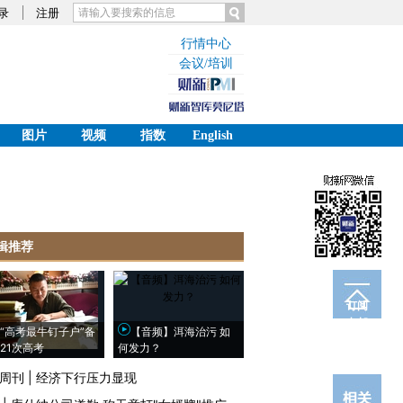
录
注册
行情中心
会议/培训
图片
视频
指数
English
辑推荐
订阅
电邮
“高考最牛钉子户”备
【音频】洱海治污 如
21次高考
何发力？
周刊
|
经济下行压力显现