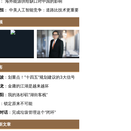
：
海外能源供给缺口对中国的影响
恒
：
中美人工智能竞争：道路比技术更重要
频
客
波
：
划重点！“十四五”规划建议的3大信号
龙
：
金庸的江湖是越来越坏
阳
：
我的洛杉矶“湖街客栈”
OX的吸金
马航飞行员跨国走私7万
视线｜被称为“蟑螂”的印
：
锁定原来不可能
让中产们甘
粒摇头丸 尿检体内含3种
度Z世代 用街头抗争将教
秘鲁纳斯
”？
毒品
育部长拱下台
13人遇难
对话
：
完成垃圾管理这个“闭环”
新文章