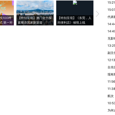
15:21
15:0
【推广】走
代表
找100种
【特别呈现】澳门全力探
【特别呈现】《东莞，人
会，让数智科
式·第一对
索葡语国家新渠道
间便利店》倾情上线
业
14:4
14:4
无影响
13:2
副主
12:1
台光
现有
11:56
11:3
航次
10:5
为何