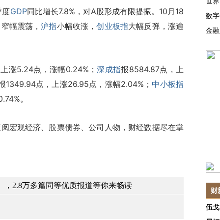
世界
季度
GDP
同比增长7.8%，对A股形成有限提振。10月18
数字
，窄幅震荡，
沪指
小幅收涨，
创业板指
大幅反弹，涨逾
金融
，上涨5.24点，涨幅0.24%；
深成指
报8584.87点，上
报1349.94点，上涨26.95点，涨幅2.04%；
中小板指
.74%。
查阅宏观经济、股票债券、公司人物，财经数据尽在掌
，2.8万多篇同等优质报道等你来畅读
财
伍戈