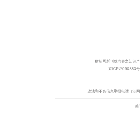
财新网所刊载内容之知识产
京ICP证090880号
违法和不良信息举报电话（涉网络暴力有
关