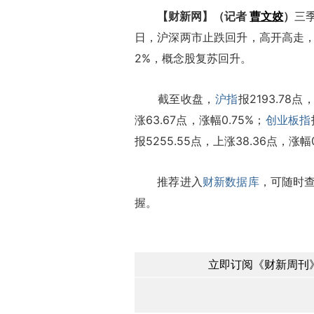
【财新网】（记者
曹文姣
）
三
日，沪深两市止跌回升，高开高走
2%，概念股复苏回升。
截至收盘，
沪指
报2193.78点
涨63.67点，涨幅0.75%；
创业板指
报5255.55点，上涨38.36点，涨幅0
推荐进入
财新数据库
，可随时
握。
立即订阅《财新周刊》