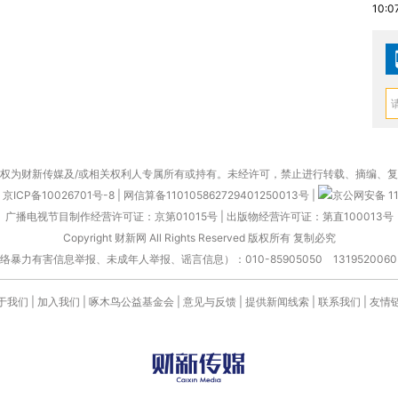
10:0
权为财新传媒及/或相关权利人专属所有或持有。未经许可，禁止进行转载、摘编、
京ICP备10026701号-8
|
网信算备110105862729401250013号
|
京公网安备 11
广播电视节目制作经营许可证：京第01015号
|
出版物经营许可证：第直100013号
Copyright 财新网 All Rights Reserved 版权所有 复制必究
害信息举报、未成年人举报、谣言信息）：010-85905050 13195200605 举报邮
于我们
|
加入我们
|
啄木鸟公益基金会
|
意见与反馈
|
提供新闻线索
|
联系我们
|
友情