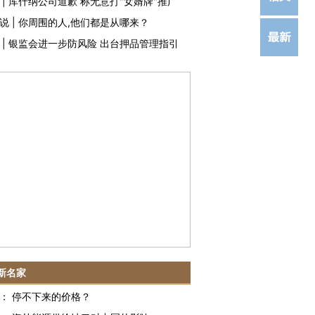
|
库什纳公司道歉 称无意打"女婿牌"推广
说
|
你周围的人,他们都是从哪来？
|
银监会进一步防风险 出台押品管理指引
新名家
：
停不下来的价格？