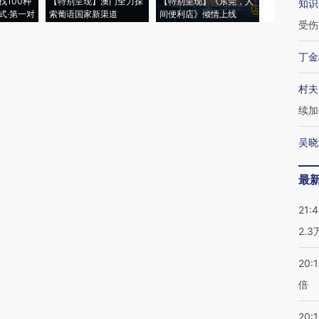
找100种
【特别呈现】澳门全力探
【特别呈现】《东莞，人
会，让数智科
知识
式·第一对
索葡语国家新渠道
间便利店》倾情上线
业
受伤
丁金
村夫
续加
吴晓
最
21:
2.
20:
倍
20:1