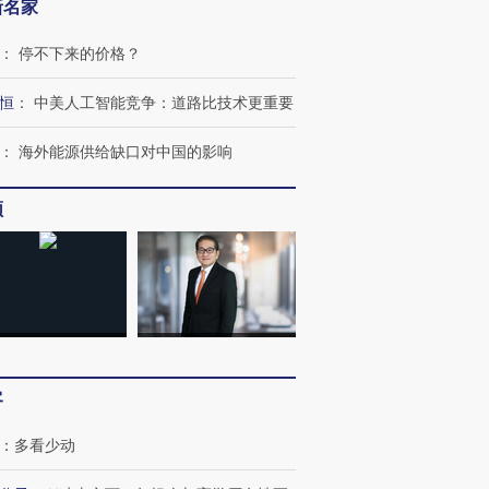
新名家
：
停不下来的价格？
恒
：
中美人工智能竞争：道路比技术更重要
：
海外能源供给缺口对中国的影响
频
跨国走私7万
视线｜被称为“蟑螂”的印
视线｜“入侵”还是“人道危
检体内含3种
度Z世代 用街头抗争将教
机”？难民潮撕裂西班牙
秘鲁纳斯
育部长拱下台
飞地休达
13人遇难
客
：
多看少动
进第四届链博
【商旅对话】华住集团