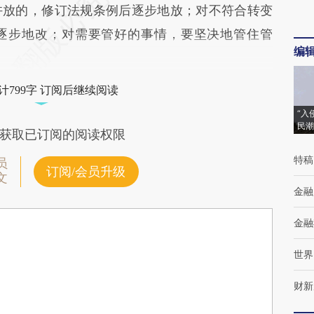
许放的，修订法规条例后逐步地放；对不符合转变
逐步地改；对需要管好的事情，要坚决地管住管
编
。
计799字 订阅后继续阅读
“入
民潮
获取已订阅的阅读权限
特稿
员
订阅/会员升级
文
金融
金融
世界
财新