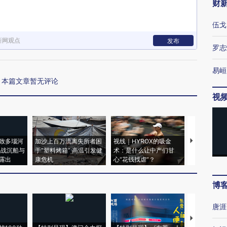
财
伍戈
新网观点
发布
罗志
易峘
本篇文章暂无评论
视
致多瑙河
加沙上百万流离失所者困
视线｜HYROX的吸金
马航飞行员
二战沉船与
于“塑料烤箱” 高温引发健
术：是什么让中产们甘
粒摇头丸 尿
露出
康危机
心“花钱找虐”？
毒品
博
唐涯
【推广】走