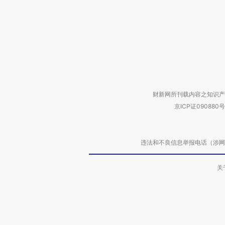
财新网所刊载内容之知识产
京ICP证090880号
违法和不良信息举报电话（涉网络暴力有
关