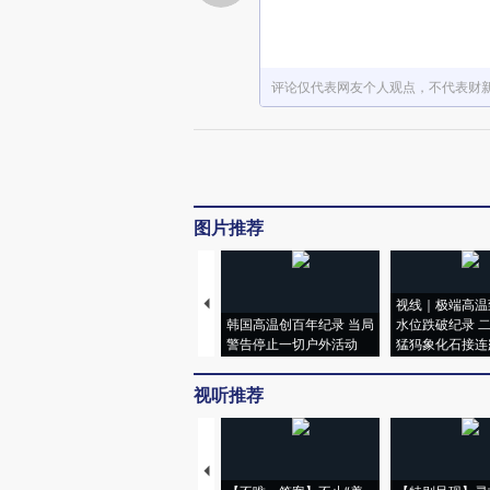
评论仅代表网友个人观点，不代表财
图片推荐
视线｜极端高温
韩国高温创百年纪录 当局
水位跌破纪录 
警告停止一切户外活动
猛犸象化石接连
视听推荐