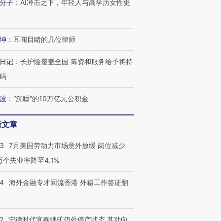
技“链”接产
【特别呈现】寻找100种
CFO：不靠规模取胜，华
【特别呈
分子
：
AI冲击之下，年轻人与高学历女性更
有意思的生活方式·第三对
住三大增长引擎是什么？
有意思的
坤
：
耳闻目睹的几位律师
日记
：
长护险覆盖全国 筹资和服务给予将持
码
波
：
“沉睡”的10万亿元公积金
新文章
43
7月美国劳动力市场意外放缓 岗位减少
3万个失业率降至4.1%
14
海外金融专才回流香港 外籍工作签证翻
2
宁德时代宜春锂矿仍处停产状态 其动向