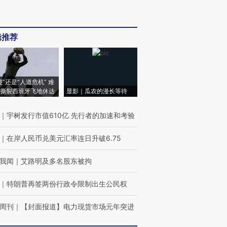
辑推荐
侵”还是“人道危机” 难
撕裂西班牙飞地休达
显影｜瓜农的漫长等待
｜
宇树发行市值610亿 先行者的加速和考验
｜
在岸人民币兑美元汇率连日升破6.75
我闻
｜
艾路明及多名股东被拘
｜
特朗普再签两份行政令限制出生公民权
周刊
｜
【封面报道】电力现货市场元年突进