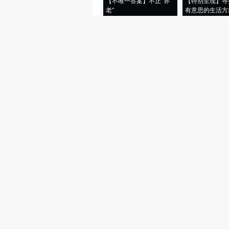
【不唯一答案】不止“养
【特别呈现】寻
老”
有意思的生活方