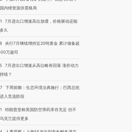
国内锂资源供需格局
1
7月进出口增速高位放缓，价格驱动还能
多久
8
央行7月继续增持近20吨黄金 累计储备超
600万盎司
5
7月进出口增速从高位略有回落 涨价动力
持续？
07
下周前瞻：生态环境法典施行；巴西总统
进入竞选阶段
1
特朗普坚称美国防空弹药库存充足 但不
乌克兰提供更多
24
人事观察｜上海55岁女副市长解冬进京