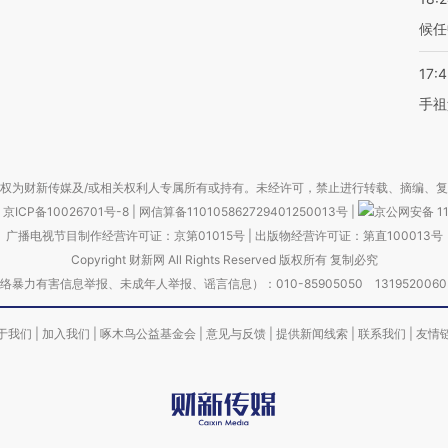
候任
17:
手祖
权为财新传媒及/或相关权利人专属所有或持有。未经许可，禁止进行转载、摘编、
京ICP备10026701号-8
|
网信算备110105862729401250013号
|
京公网安备 11
广播电视节目制作经营许可证：京第01015号
|
出版物经营许可证：第直100013号
Copyright 财新网 All Rights Reserved 版权所有 复制必究
害信息举报、未成年人举报、谣言信息）：010-85905050 13195200605 举报邮
于我们
|
加入我们
|
啄木鸟公益基金会
|
意见与反馈
|
提供新闻线索
|
联系我们
|
友情