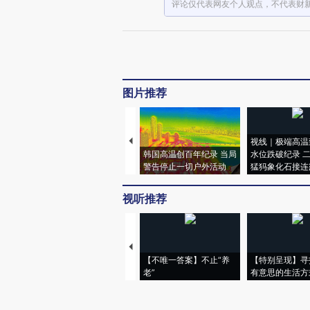
评论仅代表网友个人观点，不代表财
图片推荐
视线｜极端高温
韩国高温创百年纪录 当局
水位跌破纪录 
警告停止一切户外活动
猛犸象化石接连
视听推荐
【不唯一答案】不止“养
【特别呈现】寻
老”
有意思的生活方