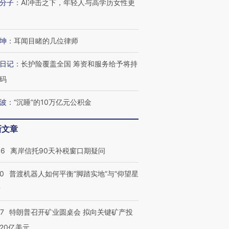
分子
：
AI冲击之下，年轻人与高学历女性更
坤
：
耳闻目睹的几位律师
日记
：
长护险覆盖全国 筹资和服务给予将持
码
波
：
“沉睡”的10万亿元公积金
新文章
46
离岸信托90天补税窗口期疑问
00
普渡机器人如何平衡“脚踏实地”与“仰望星
？
57
特朗普召开矿业圆桌会 拟向关键矿产投
20亿美元