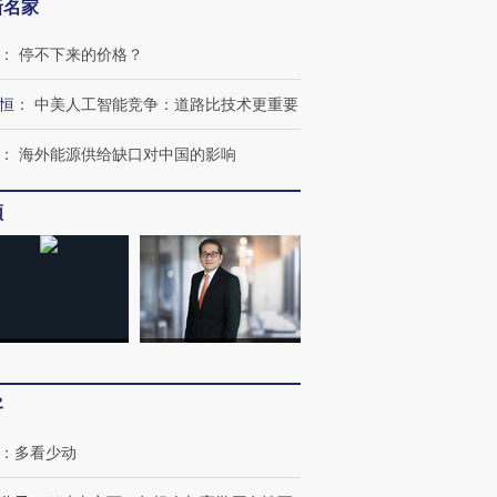
新名家
：
停不下来的价格？
恒
：
中美人工智能竞争：道路比技术更重要
：
海外能源供给缺口对中国的影响
频
跨国走私7万
视线｜被称为“蟑螂”的印
视线｜“入侵”还是“人道危
检体内含3种
度Z世代 用街头抗争将教
机”？难民潮撕裂西班牙
秘鲁纳斯
育部长拱下台
飞地休达
13人遇难
进第四届链博
【商旅对话】华住集团
客
技“链”接产
【特别呈现】寻找100种
CFO：不靠规模取胜，华
【特别呈
有意思的生活方式·第三对
住三大增长引擎是什么？
有意思的
：
多看少动