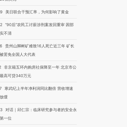
09
美日联合干预汇率，为何影响了黄金
32
“90后”农民工讨薪涉刑案发回重审 因部
实不清
36
贵州山脚树矿难致16人死亡近三年 矿长
被罢免全国人大代表
2
非京籍五环内购房社保降至一年 北京市公
最高可贷340万元
7
寒武纪上半年净利润同比翻倍 营收增速
放缓
53
对话｜邱仁宗：临床研究参与者的安全永
第一位