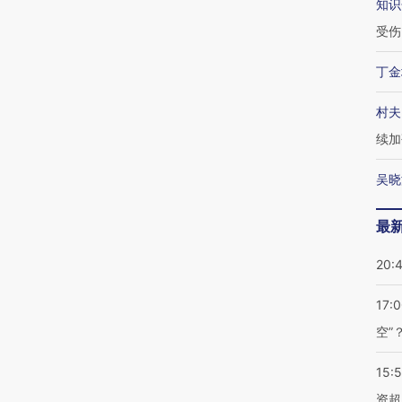
知识
受伤
丁金
村夫
续加
吴晓
最
20:
17:
空”
15:
资超