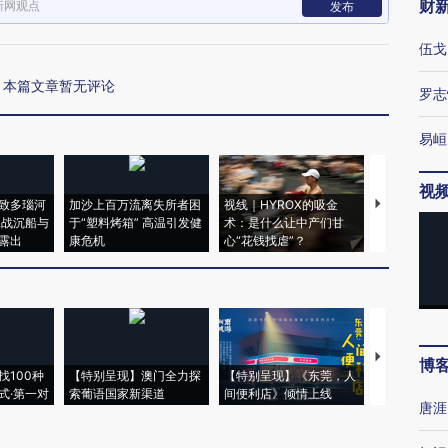
财
新网观点
发布
伍戈
本篇文章暂无评论
罗志
易峘
视
致多瑙河
加沙上百万流离失所者困
视线｜HYROX的吸金
马航飞行员
二战沉船与
于“塑料烤箱” 高温引发健
术：是什么让中产们甘
粒摇头丸 尿
露出
康危机
心“花钱找虐”？
毒品
【推广】走
博
找100种
【特别呈现】澳门全力探
【特别呈现】《东莞，人
会，让数智科
式·第一对
索葡语国家新渠道
间便利店》倾情上线
业
唐涯