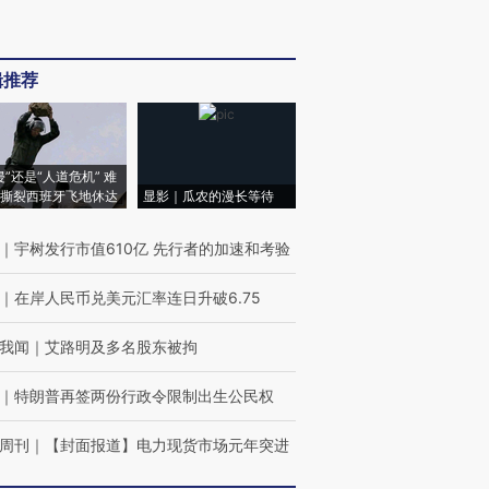
辑推荐
侵”还是“人道危机” 难
撕裂西班牙飞地休达
显影｜瓜农的漫长等待
｜
宇树发行市值610亿 先行者的加速和考验
｜
在岸人民币兑美元汇率连日升破6.75
我闻
｜
艾路明及多名股东被拘
｜
特朗普再签两份行政令限制出生公民权
周刊
｜
【封面报道】电力现货市场元年突进