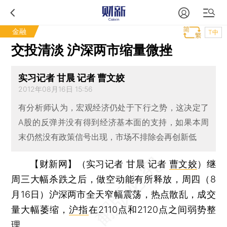
金融
T中
交投清淡 沪深两市缩量微挫
实习记者 甘晨 记者 曹文姣
2012年08月16日 15:56
有分析师认为，宏观经济仍处于下行之势，这决定了
A股的反弹并没有得到经济基本面的支持，如果本周
末仍然没有政策信号出现，市场不排除会再创新低
【财新网】（实习记者 甘晨 记者
曹文姣
）
继
周三大幅杀跌之后，做空动能有所释放，周四（8
月16日）沪深两市全天窄幅震荡，热点散乱，成交
量大幅萎缩，
沪指
在2110点和2120点之间弱势整
理。