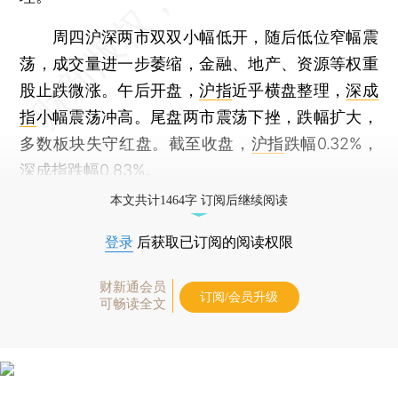
周四沪深两市双双小幅低开，随后低位窄幅震
荡，成交量进一步萎缩，金融、地产、资源等权重
股止跌微涨。午后开盘，
沪指
近乎横盘整理，
深成
指
小幅震荡冲高。尾盘两市震荡下挫，跌幅扩大，
多数板块失守红盘。截至收盘，
沪指
跌幅0.32%，
深成指
跌幅0.83%。
本文共计1464字 订阅后继续阅读
登录
后获取已订阅的阅读权限
财新通会员
订阅/会员升级
可畅读全文