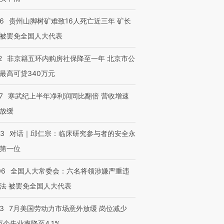
36
贵州山脚树矿难致16人死亡近三年 矿长
被罢免全国人大代表
2
非京籍五环内购房社保降至一年 北京市公
最高可贷340万元
7
寒武纪上半年净利润同比翻倍 营收增速
放缓
53
对话｜邱仁宗：临床研究参与者的安全永
第一位
06
全国人大常委会：六名将领涉嫌严重违
法 被罢免全国人大代表
跨国走私7万
视线｜被称为“蟑螂”的印
视线｜“入侵”还是“人道危
检体内含3种
度Z世代 用街头抗争将教
机”？难民潮撕裂西班牙
秘鲁纳斯
43
7月美国劳动力市场意外放缓 岗位减少
育部长拱下台
飞地休达
13人遇难
3万个失业率降至4.1%