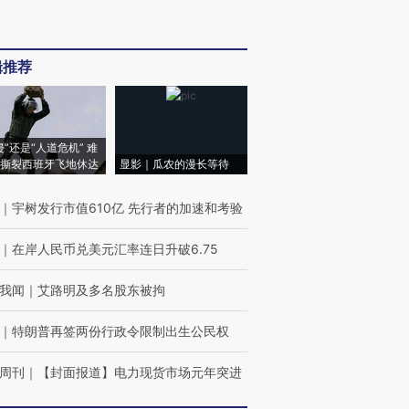
辑推荐
侵”还是“人道危机” 难
撕裂西班牙飞地休达
显影｜瓜农的漫长等待
｜
宇树发行市值610亿 先行者的加速和考验
｜
在岸人民币兑美元汇率连日升破6.75
我闻
｜
艾路明及多名股东被拘
｜
特朗普再签两份行政令限制出生公民权
周刊
｜
【封面报道】电力现货市场元年突进