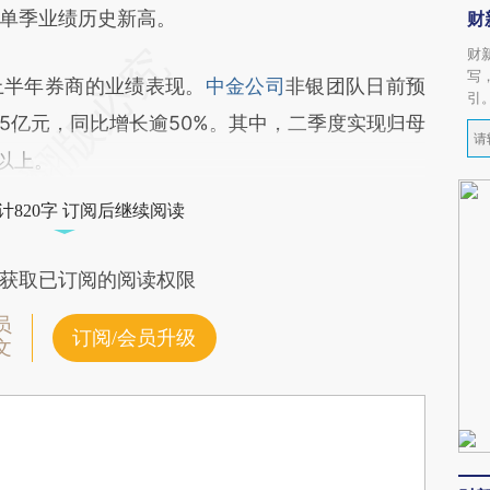
公司单季业绩历史新高。
财
财
写
半年券商的业绩表现。
中金公司
非银团队日前预
引
25亿元，同比增长逾50%。其中，二季度实现归母
%以上。
计820字 订阅后继续阅读
获取已订阅的阅读权限
员
订阅/会员升级
文