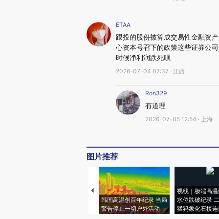
ETAA
跟投的股份被算成交易性金融资产
心资本号召下的政策这些证券公司
时候净利润跌死呗
2026-07-04 07:37 · 江西
Ron329
有道理
2026-07-05 12:54 · 上海
图片推荐
视线｜极端高温
韩国高温创百年纪录 当局
水位跌破纪录 
警告停止一切户外活动
猛犸象化石接连