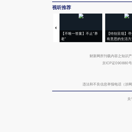
视听推荐
【不唯一答案】不止“养
【特别呈现】寻
老”
有意思的生活方
财新网所刊载内容之知识产
京ICP证090880号
违法和不良信息举报电话（涉网络暴力有
关