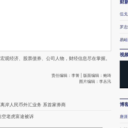
财
伍戈
罗志
易峘
视
阅宏观经济、股票债券、公司人物，财经信息尽在掌握。
责任编辑：李箐 | 版面编辑：鲍琦
图片编辑：李丛汛
博
离岸人民币外汇业务 系首家券商
沽空老虎富途被诉
唐涯