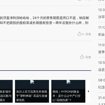
12:
涉罪
的浮盈净利润哈哈哈，24个月的禁售期那是闭口不提，响应耐
却不把跟投的股权算成长期股权投资～两年后股价什么样，到
11:1
4
·
回复
积金
11:0
逐季
·
回复
10:
远是
08:
纪违
致多瑙河
加沙上百万流离失所者困
视线｜HYROX的吸金
马航飞行员
二战沉船与
于“塑料烤箱” 高温引发健
术：是什么让中产们甘
粒摇头丸 尿
21:
露出
康危机
心“花钱找虐”？
毒品
2.