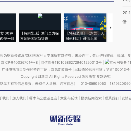
20:
倍
【推广】走
找100种
【特别呈现】澳门全力探
【特别呈现】《东莞，人
会，让数智科
式·第一对
索葡语国家新渠道
间便利店》倾情上线
业
权为财新传媒及/或相关权利人专属所有或持有。未经许可，禁止进行转载、摘编、
京ICP备10026701号-8
|
网信算备110105862729401250013号
|
京公网安备 11
广播电视节目制作经营许可证：京第01015号
|
出版物经营许可证：第直100013号
Copyright 财新网 All Rights Reserved 版权所有 复制必究
害信息举报、未成年人举报、谣言信息）：010-85905050 13195200605 举报邮
于我们
|
加入我们
|
啄木鸟公益基金会
|
意见与反馈
|
提供新闻线索
|
联系我们
|
友情