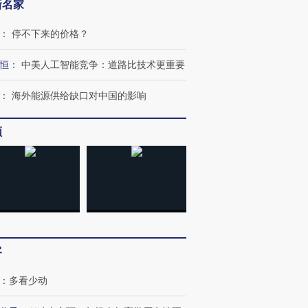
新名家
：
停不下来的价格？
恒
：
中美人工智能竞争：道路比技术更重要
：
海外能源供给缺口对中国的影响
频
客
：
多看少动