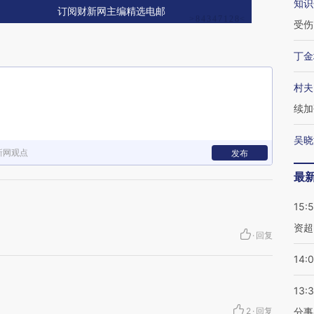
知识
订阅财新网主编精选电邮
受伤
丁金
村夫
续加
吴晓
新网观点
发布
最
15:
资超
·
回复
14:
13:
2
·
回复
分事