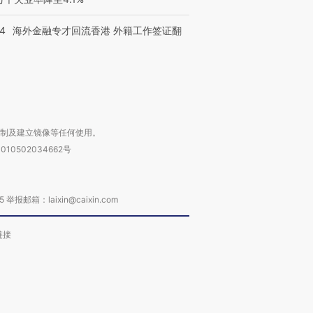
14
海外金融专才回流香港 外籍工作签证翻
进第四届链博
【商旅对话】华住集团
技“链”接产
【特别呈现】寻找100种
CFO：不靠规模取胜，华
【特别呈
有意思的生活方式·第三对
住三大增长引擎是什么？
有意思的
复制及建立镜像等任何使用。
010502034662号
箱：laixin@caixin.com
链接