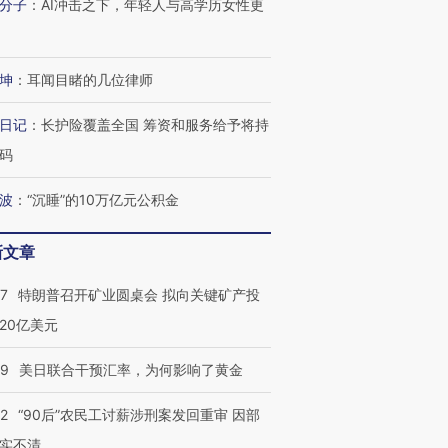
分子
：
AI冲击之下，年轻人与高学历女性更
坤
：
耳闻目睹的几位律师
日记
：
长护险覆盖全国 筹资和服务给予将持
码
波
：
“沉睡”的10万亿元公积金
新文章
57
特朗普召开矿业圆桌会 拟向关键矿产投
20亿美元
09
美日联合干预汇率，为何影响了黄金
32
“90后”农民工讨薪涉刑案发回重审 因部
实不清