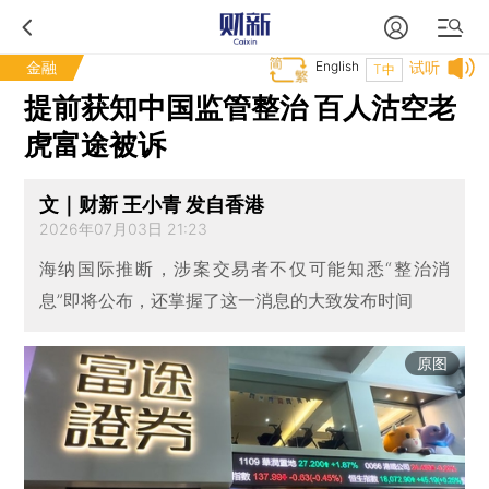
金融
English
试听
T中
提前获知中国监管整治 百人沽空老
虎富途被诉
文｜财新 王小青 发自香港
2026年07月03日 21:23
海纳国际推断，涉案交易者不仅可能知悉“整治消
息”即将公布，还掌握了这一消息的大致发布时间
原图