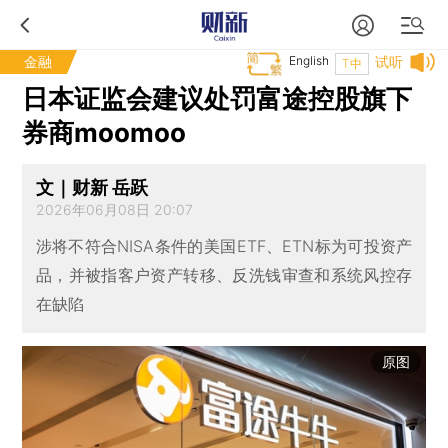
金融
English
试听
T中
日本证监会建议处罚富途控股旗下
券商moomoo
文｜财新 岳跃
2026年06月08日 20:07
涉将不符合NISA条件的美国ETF、ETN标为可投资产
品，并被指客户资产转移、反洗钱审查和系统风控存
在缺陷
原图