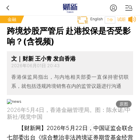
金融
English
试听
T中
跨境炒股严管后 赴港投保是否受影
响？(含视频)
文｜财新 王小青 发自香港
2026年06月01日 20:43
香港保监局指出，与内地相关部委一直保持密切联
系，就包括违规跨境销售在内的监管议题进行沟通
原图
2026年5月4日，香港金融管理局。图：陈永诺/中
新社/视觉中国
【财新网】
2026年5月22日，中国证监会联合
七部委出台《
综合整治非法跨境证券期货基金经营