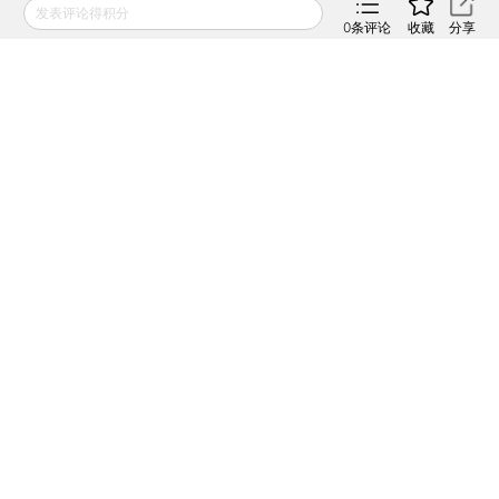
2026年05月22日
发表评论得积分
APP打开
0
条评论
收藏
分享
香港银行将落实巴塞尔加密资
产资本金新规 对稳定币影响
几何？
2025年08月23日
APP打开
财新网所刊载内容之知识产权为财新传媒及/或相关权利人
专属所有或持有。未经许可，禁止进行转载、摘编、复制及
建立镜像等任何使用。
如有意愿转载，请发邮件至
hello@caixin.com
，获得书面
确认及授权后，方可转载。
免费订阅财新网主编精选版电邮
订阅