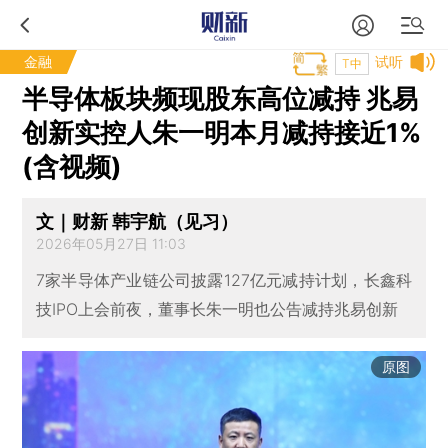
金融
试听
T中
半导体板块频现股东高位减持 兆易
创新实控人朱一明本月减持接近1%
(含视频)
文｜财新 韩宇航（见习）
2026年05月27日 11:03
7家半导体产业链公司披露127亿元减持计划，长鑫科
技IPO上会前夜，董事长朱一明也公告减持兆易创新
原图