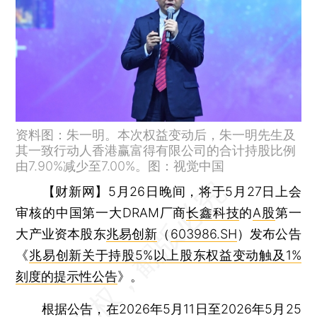
资料图：朱一明。本次权益变动后，朱一明先生及
其一致行动人香港赢富得有限公司的合计持股比例
由7.90%减少至7.00%。图：视觉中国
【财新网】
5月26日晚间，将于5月27日上会
审核的中国第一大DRAM厂商
长鑫科技
的
A股
第一
大产业资本股东
兆易创新
（
603986.SH
）发布公告
《
兆易创新关于持股5%以上股东权益变动触及1%
刻度的提示性公告
》。
根据公告，在2026年5月11日至2026年5月25