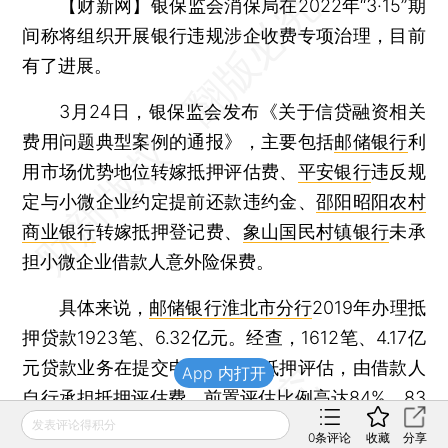
【财新网】
银保监会消保局在2022年“3·15”期
间称将组织开展银行违规涉企收费专项治理，目前
有了进展。
3月24日，银保监会发布《关于信贷融资相关
费用问题典型案例的通报》，主要包括
邮储银行
利
用市场优势地位转嫁抵押评估费、
平安银行
违反规
定与小微企业约定提前还款违约金、
邵阳昭阳农村
商业银行
转嫁抵押登记费、
象山国民村镇银行
未承
担小微企业借款人意外险保费。
具体来说，
邮储银行淮北市分行
2019年办理抵
押贷款1923笔、6.32亿元。经查，1612笔、4.17亿
元贷款业务在提交申请前完成抵押评估，由借款人
App 内打开
自行承担抵押评估费，前置评估比例高达84%。83
发表评论得积分
笔、2419万元贷款业务在申请当日或之后完成抵押
0
条评论
收藏
分享