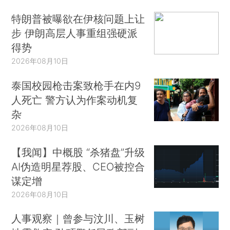
特朗普被曝欲在伊核问题上让
步 伊朗高层人事重组强硬派
得势
2026年08月10日
泰国校园枪击案致枪手在内9
人死亡 警方认为作案动机复
杂
2026年08月10日
【我闻】中概股 “杀猪盘”升级
AI伪造明星荐股、CEO被控合
谋定增
2026年08月10日
人事观察｜曾参与汶川、玉树