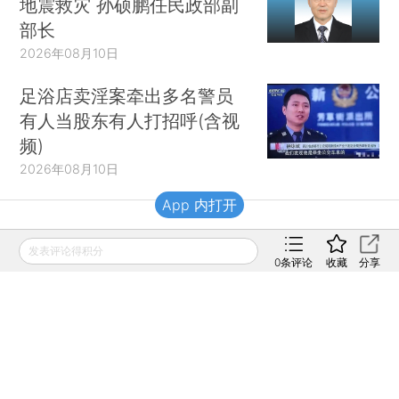
地震救灾 孙硕鹏任民政部副
部长
2026年08月10日
足浴店卖淫案牵出多名警员
有人当股东有人打招呼(含视
频)
2026年08月10日
App 内打开
财新移动
发表评论得积分
0
条评论
收藏
分享
财新
财新周刊
Caixin
登录
网页版
订阅电邮
|
|
Copyright 财新网 All Rights Reserved