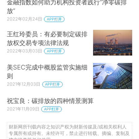
金融指数如何助力机构投资者践行“净零碳排
放”
2022年02月24日
APP打开
王红玲委员：有必要制定碳排
放权交易专项法律法规
2022年03月03日
APP打开
美SEC完成中概股监管实施细
则
2021年12月03日
APP打开
祝宝良：碳排放的四种情景测算
2021年11月09日
APP打开
财新网所刊载内容之知识产权为财新传媒及/或相关权利人
专属所有或持有。未经许可，禁止进行转载、摘编、复制及