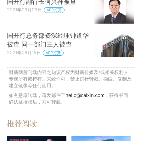
国开行副行长何兴祥被查
2021年09月09日
APP打开
国开行总务部资深经理钟道华
被查 同一部门三人被查
2021年08月15日
APP打开
财新网所刊载内容之知识产权为财新传媒及/或相关权利人
专属所有或持有。未经许可，禁止进行转载、摘编、复制及
建立镜像等任何使用。
如有意愿转载，请发邮件至
hello@caixin.com
，获得书面
确认及授权后，方可转载。
推荐阅读