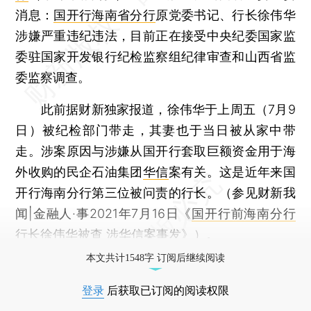
消息：
国开行海南省分行
原党委书记、行长徐伟华
涉嫌严重违纪违法，目前正在接受中央纪委国家监
委驻国家开发银行纪检监察组纪律审查和山西省监
委监察调查。
此前据财新独家报道，徐伟华于上周五（7月9
日）被纪检部门带走，其妻也于当日被从家中带
走。涉案原因与涉嫌从国开行套取巨额资金用于海
外收购的民企石油集团
华信
案有关。这是近年来国
开行海南分行第三位被问责的行长。（参见财新我
闻|金融人·事2021年7月16日《
国开行前海南分行
行长徐伟华被查 涉华信案事发
》）。
本文共计1548字 订阅后继续阅读
登录
后获取已订阅的阅读权限