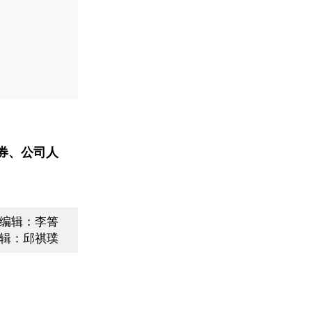
券、公司人
编辑：李箐
辑：邱祺璞