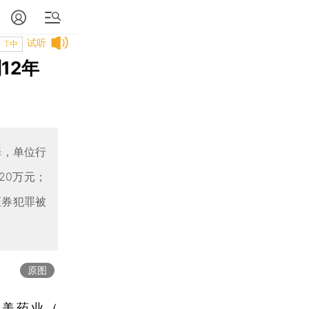
试听
T中
12年
罪，单位行
20万元；
证券犯罪被
原图
康美药业
（