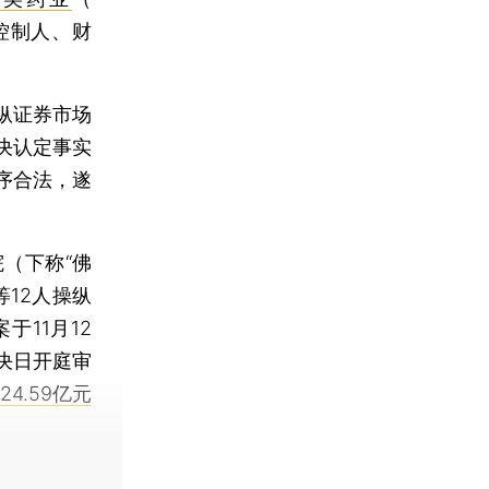
控制人、财
纵证券市场
决认定事实
序合法，遂
（下称“佛
等12人操纵
11月12
决日开庭审
4.59亿元