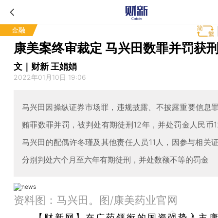
金融
康美案终审裁定 马兴田数罪并罚获刑
文｜财新 王娟娟
2022年01月10日 19:06
马兴田因操纵证券市场罪，违规披露、不披露重要信息
贿罪数罪并罚，被判处有期徒刑12年，并处罚金人民币1
马兴田的配偶许冬瑾及其他责任人员11人，因参与相关
分别判处六个月至六年有期徒刑，并处数额不等的罚金
资料图：马兴田。图/康美药业官网
【财新网】
在
广药
领衔的国资强势入主