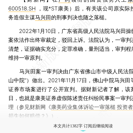
600518.SH
，现*ST康美）后，有关该公司原实际
务造假主谋
马兴田
的刑事判决也随之落槌。
2022年1月10日，广东省高级人民法院马兴田操
案依法作出终审裁定，驳回上诉。法院认为，一审判
清楚，证据确实充分，定罪准确，量刑适当，审判程
维持一审原判。
马兴田案一审判决由广东省佛山市中级人民法院
山中院”）做出。2021年11月17日，佛山中院马兴田
证券市场案进行了公开宣判。据财新记者了解，该案于
日，也就是康美证券虚假陈述责任纠纷民事案一审判
理（参见财新网《
康美药业集体诉讼一审落槌 投资者2
损失如何赔偿？
》）。
本文共计1382字 订阅后继续阅读