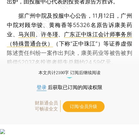
出炉，由投服中心代表的投资者原告方胜诉。
据广州中院及投服中心公告，11月12日，广州
中院对顾华骏、黄梅香等55326名原告诉康美药
业、
马兴田
、
许冬瑾
、
广东正中珠江会计师事务所
（特殊普通合伙）
（下称“正中珠江”）等证券虚假
陈述责任纠纷一案作出判决，康美药业等被告被判
赔偿52037名投资者损失总额约24.59亿元。
本文共计2100字 订阅后继续阅读
登录
后获取已订阅的阅读权限
财新通会员
订阅/会员升级
可畅读全文