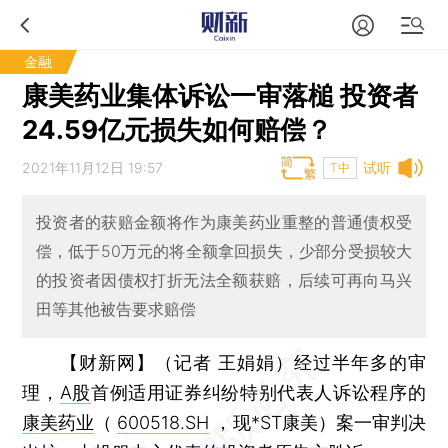
金融
康美药业集体诉讼一审落槌 投资者
24.59亿元损失如何赔偿？
2021年11月12日 19:57
试听
T中
投资者的获赔金额将作为康美药业重整的普通债权受
偿，低于50万元的将全额拿回损失，少部分受损较大
的投资者因债权打折无法全额获赔，后续可再向马兴
田等其他被告要求赔偿
【财新网】（记者 王娟娟）
经过半年多的审
理，
A股
首例适用证券纠纷特别代表人诉讼程序的
康美药业
（
600518.SH
，现*ST康美）案一审判决