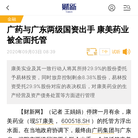
金融
广药与广东两级国资出手 康美药业
被全面托管
2020年09月03日 08:39
试听
T中
康美实业及其一致行动人将其所持29.9%的股份委托
予易林投资，同时放弃控制剩余8.38%股份，易林投
资受托29.9%股份对应的表决权后，对康美药业的生
产经营及资产债务处置等方面进行管理
【财新网】（记者 王娟娟）
停牌一月有余，康
美药业（现
ST康美
，
600518.SH
）的托管方浮出
水面。在当地政府协调下，最终由
广药集团
与广东