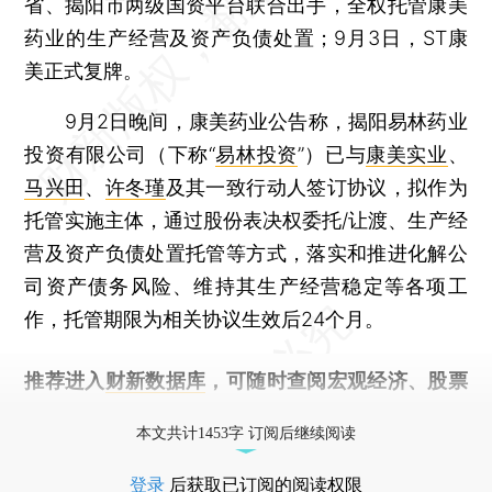
省、揭阳市两级国资平台联合出手，全权托管康美
药业的生产经营及资产负债处置；9月3日，ST康
美正式复牌。
9月2日晚间，康美药业公告称，揭阳易林药业
投资有限公司（下称“
易林投资
”）已与
康美实业
、
马兴田
、
许冬瑾
及其一致行动人签订协议，拟作为
托管实施主体，通过股份表决权委托/让渡、生产经
营及资产负债处置托管等方式，落实和推进化解公
司资产债务风险、维持其生产经营稳定等各项工
作，托管期限为相关协议生效后24个月。
推荐进入
财新数据库
，可随时查阅宏观经济、股票
债券、公司人物，财经信息尽在掌握。
本文共计1453字 订阅后继续阅读
登录
后获取已订阅的阅读权限