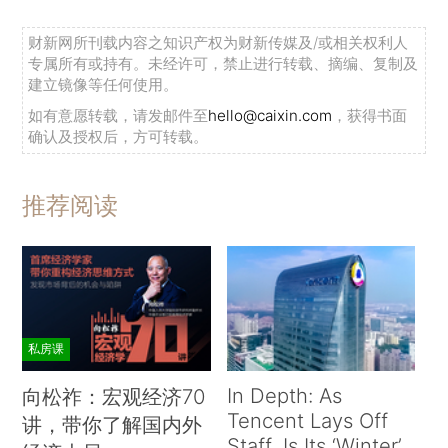
财新网所刊载内容之知识产权为财新传媒及/或相关权利人
专属所有或持有。未经许可，禁止进行转载、摘编、复制及
建立镜像等任何使用。
如有意愿转载，请发邮件至
hello@caixin.com
，获得书面
确认及授权后，方可转载。
推荐阅读
私房课
In Depth: As
向松祚：宏观经济70
Tencent Lays Off
讲，带你了解国内外
Staff, Is Its ‘Winter’