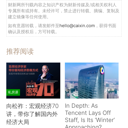
财新网所刊载内容之知识产权为财新传媒及/或相关权利人
专属所有或持有。未经许可，禁止进行转载、摘编、复制及
建立镜像等任何使用。
如有意愿转载，请发邮件至
hello@caixin.com
，获得书面
确认及授权后，方可转载。
推荐阅读
私房课
In Depth: As
向松祚：宏观经济70
Tencent Lays Off
讲，带你了解国内外
Staff, Is Its ‘Winter’
经济大局
Approaching?