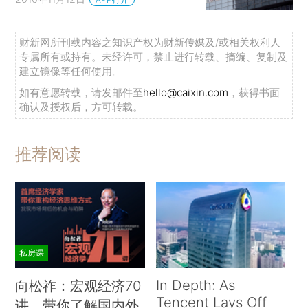
财新网所刊载内容之知识产权为财新传媒及/或相关权利人
专属所有或持有。未经许可，禁止进行转载、摘编、复制及
建立镜像等任何使用。
如有意愿转载，请发邮件至
hello@caixin.com
，获得书面
确认及授权后，方可转载。
推荐阅读
私房课
In Depth: As
向松祚：宏观经济70
Tencent Lays Off
讲，带你了解国内外