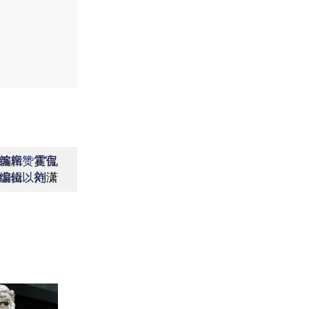
编辑：霍侃
首席赞赏官
编辑：刘潇
虚位以待