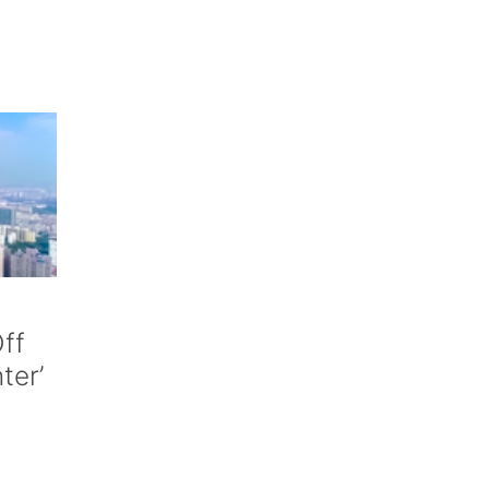
ff
nter’