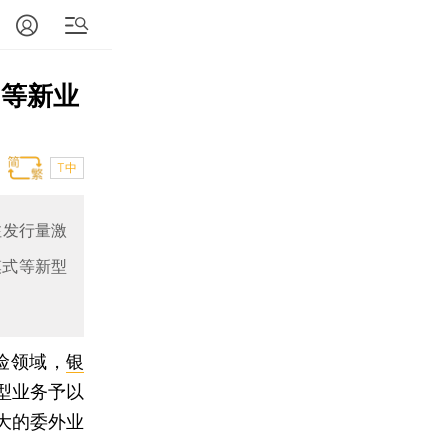
P等新业
T中
注发行量激
模式等新型
险领域，
银
型业务予以
大的委外业