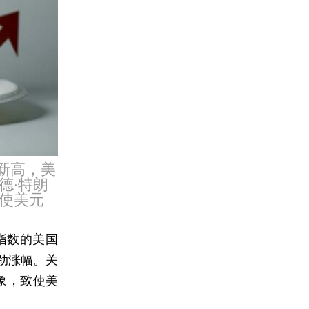
新高，美
德·特朗
使美元
0指数的美国
劲涨幅。关
象，致使美