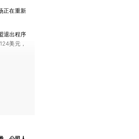
市场正在重新
盟退出程序
124美元，
券、公司人