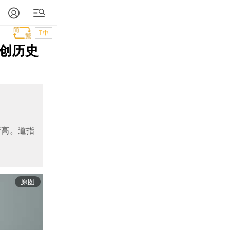
T中
数创历史
史新高。道指
原图