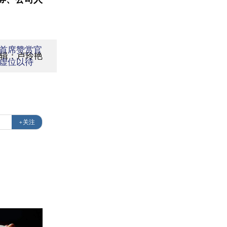
首席赞赏官
编辑：卢玲艳
虚位以待
+关注