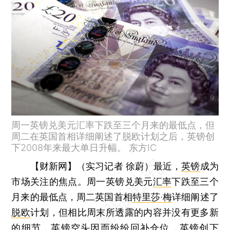
周一英镑兑美元汇率下跌至三个月来的最低点，但
周二在英国首相详细阐述了脱欧计划之后，英镑创
下2008年来最大单日升幅。 东方IC
【财新网】（实习记者 徐蔚）
最近，
英镑
成为
市场关注的焦点。周一英镑兑美元
汇率
下跌至三个
月来的最低点，周二英国首相
特里莎·梅
详细阐述了
脱欧
计划，但相比周末所透露的内容并没有更多新
的细节，英镑空头因而纷纷回补仓位，英镑创下