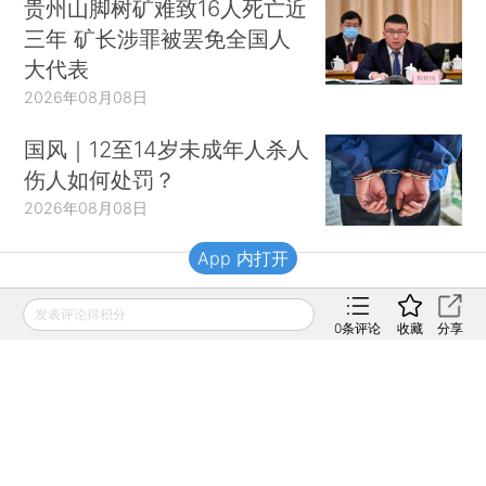
贵州山脚树矿难致16人死亡近
三年 矿长涉罪被罢免全国人
大代表
2026年08月08日
国风｜12至14岁未成年人杀人
伤人如何处罚？
2026年08月08日
App 内打开
财新移动
发表评论得积分
0
条评论
收藏
分享
财新
财新周刊
Caixin
登录
网页版
订阅电邮
|
|