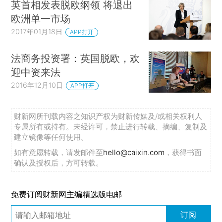
英首相发表脱欧纲领 将退出
欧洲单一市场
2017年01月18日
APP打开
法商务投资署：英国脱欧，欢
迎中资来法
2016年12月10日
APP打开
财新网所刊载内容之知识产权为财新传媒及/或相关权利人
专属所有或持有。未经许可，禁止进行转载、摘编、复制及
建立镜像等任何使用。
如有意愿转载，请发邮件至
hello@caixin.com
，获得书面
确认及授权后，方可转载。
免费订阅财新网主编精选版电邮
订阅