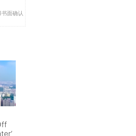
得书面确认
ff
nter’