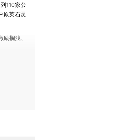
110家公
中原英石灵
激励搁浅、