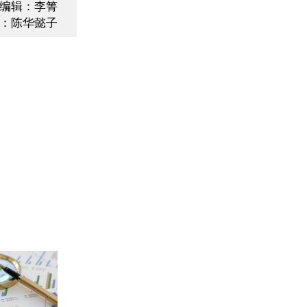
编辑：李箐
：陈华懿子