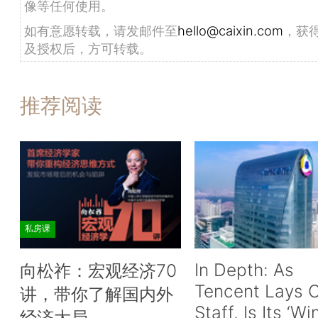
像等任何使用。
如有意愿转载，请发邮件至
hello@caixin.com
，获
及授权后，方可转载。
推荐阅读
私房课
In Depth: As
向松祚：宏观经济70
Tencent Lays O
讲，带你了解国内外
Staff, Is Its ‘Wi
经济大局