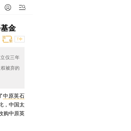
平基金
T中
成立仅三年
股权被弃的
了
中原英石
此，中国太
收购中原英