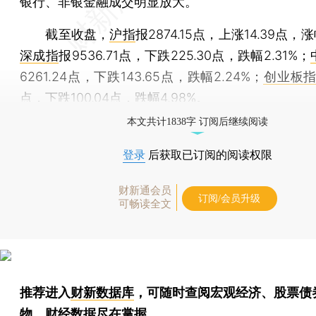
银行、非银金融成交明显放大。
截至收盘，
沪指
报2874.15点，上涨14.39点，涨
深成指
报9536.71点，下跌225.30点，跌幅2.31%；
6261.24点，下跌143.65点，跌幅2.24%；
创业板
点，下跌100.04点，跌幅4.98%。
本文共计1838字 订阅后继续阅读
登录
后获取已订阅的阅读权限
财新通会员
订阅/会员升级
可畅读全文
推荐进入
财新数据库
，可随时查阅宏观经济、股票债
物，财经数据尽在掌握。