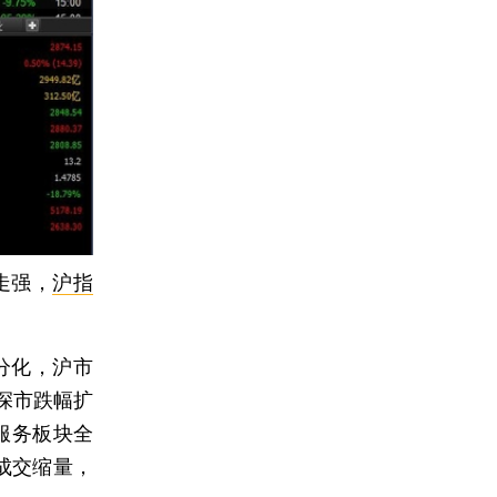
走强，
沪指
分化，沪市
深市跌幅扩
服务板块全
成交缩量，