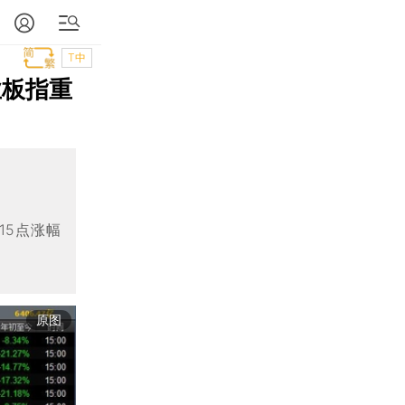
T中
业板指重
15点涨幅
原图