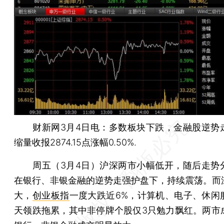
财新网3月4日电：多数板块下跌，金融股逆势
缩量收报2874.15点涨幅0.50%.
周五（3月4日）沪深两市小幅低开，随后走势
在银行、非银金融的逆势走强护盘下，持续震荡。而
大，
创业板指
一度大跌近6%，计算机、电子、休闲
天领跌拖累，其中非停牌个股仅3只勉力飘红。两市