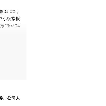
幅0.50%；
中小板指
报
指
报1907.04
券、公司人