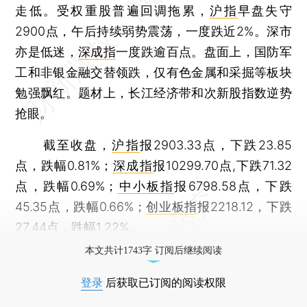
走低。受权重股普遍回调拖累，
沪指
早盘失守
2900点，午后持续弱势震荡，一度跌近2%。深市
亦是低迷，
深成指
一度跌逾百点。盘面上，国防军
工和非银金融交替领跌，仅有色金属和采掘等板块
勉强飘红。题材上，长江经济带和次新股指数逆势
抢眼。
截至收盘，
沪指
报2903.33点，下跌23.85
点，跌幅0.81%；
深成指
报10299.70点,下跌71.32
点，跌幅0.69%；
中小板指
报6798.58点，下跌
45.35点，跌幅0.66%；
创业板指
报2218.12，下跌
27.44点，跌幅1.22%。
本文共计1743字 订阅后继续阅读
登录
后获取已订阅的阅读权限