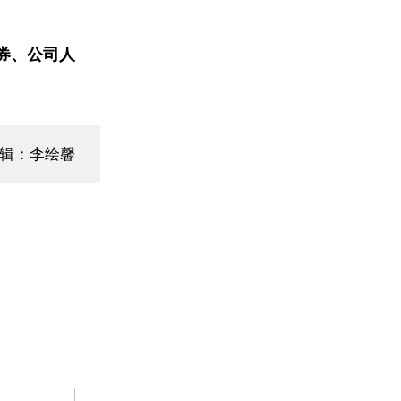
券、公司人
编辑：李绘馨