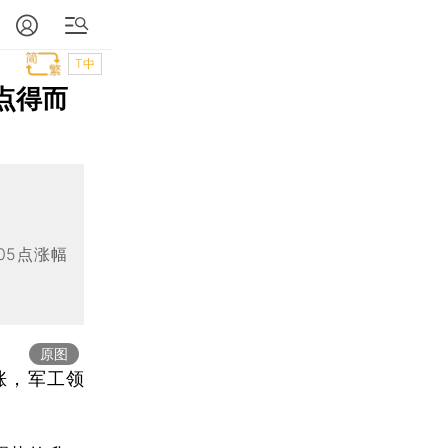
T中
0点得而
05点涨幅
原图
涨，军工领