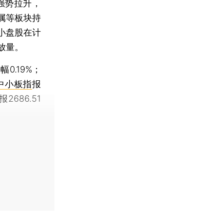
强势拉升，
金属等板块持
小盘股在计
放量。
幅0.19%；
中小板指
报
报2686.51