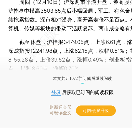
周四（12月10日）沪深两市平淡开盘，券商股
沪指
盘中摸高3503.65点后小幅回调，军工、有色
续拖累指数。深市相对强势，高开高走涨不足百点。
算机、传媒等板块的带动下活跃复苏。两市成交略有
截至休盘，
沪指
报3479.05点，上涨6.61点，涨
深成指
报12241.98点，上涨62.15点，涨幅0.51%；
8155.28点，上涨39.52点，涨幅0.49%；
创业板指
点，上涨18.60点，涨幅0.70%。
本文共计1072字 订阅后继续阅读
登录
后获取已订阅的阅读权限
财新通会员
订阅/会员升级
可畅读全文