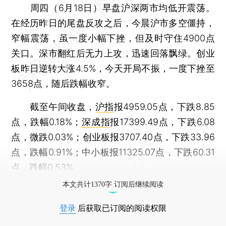
周四（6月18日）早盘沪深两市均低开震荡。
在经历昨日的尾盘反攻之后，今晨沪市多空僵持，
窄幅震荡，虽一度小幅下挫，但及时守住4900点
关口。深市翻红后无力上攻，迅速回落飘绿。创业
板昨日逆转大涨4.5%，今天开局不振，一度下挫至
3658点，随后跌幅收窄。
截至午间收盘，
沪指
报4959.05点，下跌8.85
点，跌幅0.18%；
深成指
报17399.49点，下跌6.08
点，微跌0.03%；创业板报3707.40点，下跌33.96
点，跌幅0.91%；中小板报11325.07点，下跌60.31
点，跌幅0.53%。
本文共计1370字 订阅后继续阅读
登录
后获取已订阅的阅读权限