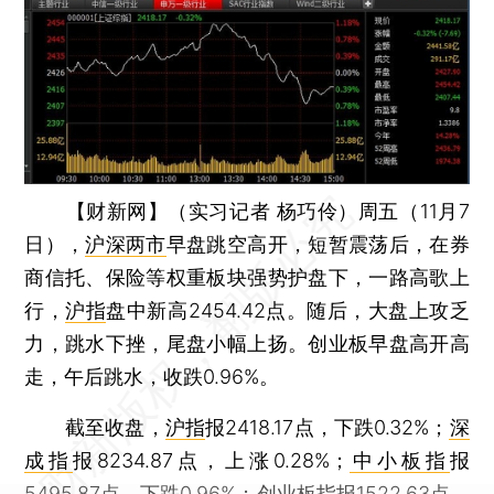
【财新网】（实习记者 杨巧伶）
周五（11月7
日），
沪深两市
早盘跳空高开，短暂震荡后，在券
商信托、保险等权重板块强势护盘下，一路高歌上
行，
沪指
盘中新高2454.42点。随后，大盘上攻乏
力，跳水下挫，尾盘小幅上扬。创业板早盘高开高
走，午后跳水，收跌0.96%。
截至收盘，
沪指
报2418.17点，下跌0.32%；
深
成指
报8234.87点，上涨0.28%；
中小板指
报
5495.87点，下跌0.96%；
创业板指
报1522.63点，