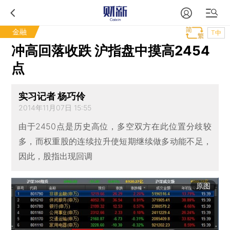
金融
T中
冲高回落收跌 沪指盘中摸高2454
点
实习记者 杨巧伶
2014年11月07日 15:55
由于2450点是历史高位，多空双方在此位置分歧较
多，而权重股的连续拉升使短期继续做多动能不足，
因此，股指出现回调
原图