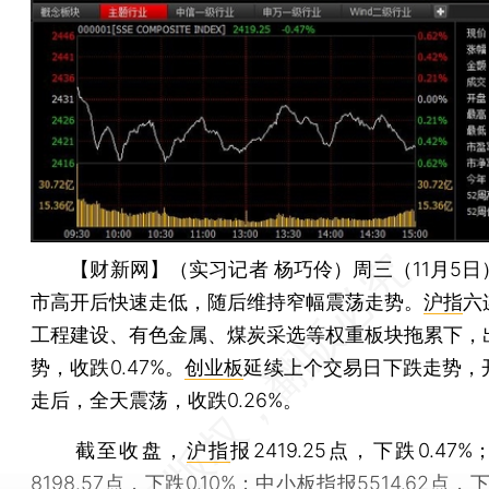
【财新网】（实习记者 杨巧伶）
周三（11月5日
市高开后快速走低，随后维持窄幅震荡走势。
沪指
六
工程建设、有色金属、煤炭采选等权重板块拖累下，
势，收跌0.47%。
创业板
延续上个交易日下跌走势，
走后，全天震荡，收跌0.26%。
截至收盘，
沪指
报2419.25点，下跌0.47%
8198.57点，下跌0.10%；
中小板指
报5514.62点，下