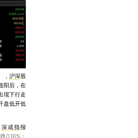
），
沪深
股
连阳后，在
出现下行走
开盘低开低
；
深成指
报
跌0.16%；