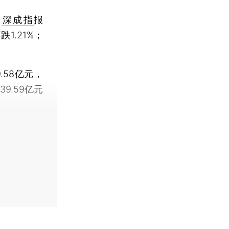
；
深成指
报
跌1.21%；
.58亿元，
9.59亿元