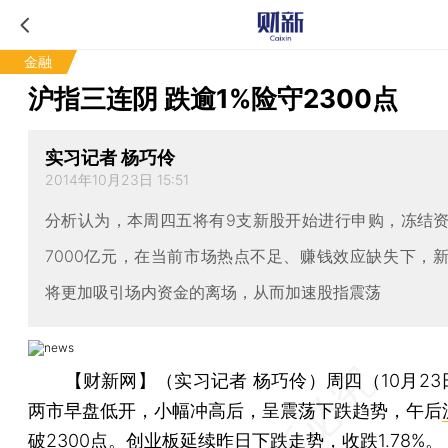
金融
沪指三连阴 跌逾1%险守2300点
实习记者 杨巧伶
2014年10月23日 15:51
分析认为，本周四五将有9支新股开始进行申购，冻结
7000亿元，在当前市场热点不足、赚钱效应缺失下，
将更加吸引场内资金的离场，从而加速股指震荡
【财新网】（实习记者 杨巧伶）
周四（10月2
两市早盘低开，小幅冲高后，呈震荡下跌趋势，午后
破2300点。
创业板
延续昨日下跌走势，收跌1.78%。