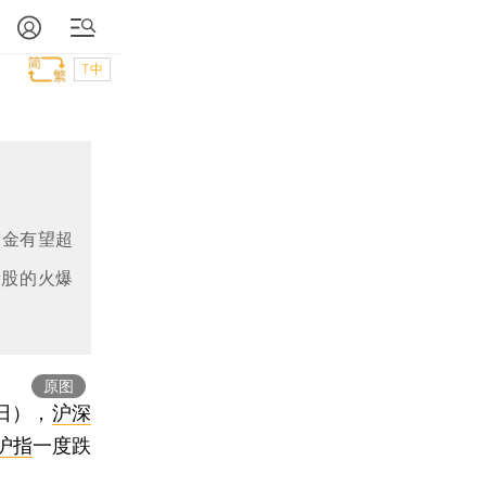
T中
资金有望超
新股的火爆
原图
3日），
沪深
沪指
一度跌