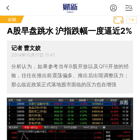
金融
T中
A股早盘跳水 沪指跌幅一度逼近2%
记者 曹文姣
2014年10月17日 11:41
分析认为，如果参考当年B股开放以及QFII开放的经
验，往往在推出前震荡偏多、推出后出现调整压力；
那么临近政策正式落地股市面临的压力也在增强
原图