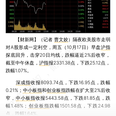
【财新网】（记者
曹文姣
）
隔夜欧美股市走弱
对A股形成一定利空，周五（10月17日）早盘
沪指
探底回升，击穿20日均线，跌幅逼近2%后收窄，
截至中午休盘，
沪指
报2331.38点，下跌25.12点，
跌幅1.07%。
深成指
收报8093.74点，下跌16.95点，跌幅
0.21%；
中小板指
和
创业板指
跌幅在扩大至2%后收
窄，
中小板指
收报5443.58点，下跌81.85点，跌
幅1.48%；
创业板指
跌幅1501.58点，下跌24.98
点，跌幅1.64%。