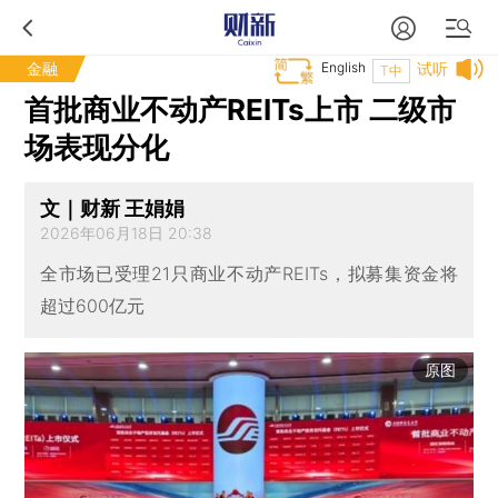
金融
English
试听
T中
首批商业不动产REITs上市 二级市
场表现分化
文｜财新 王娟娟
2026年06月18日 20:38
全市场已受理21只商业不动产REITs，拟募集资金将
超过600亿元
原图