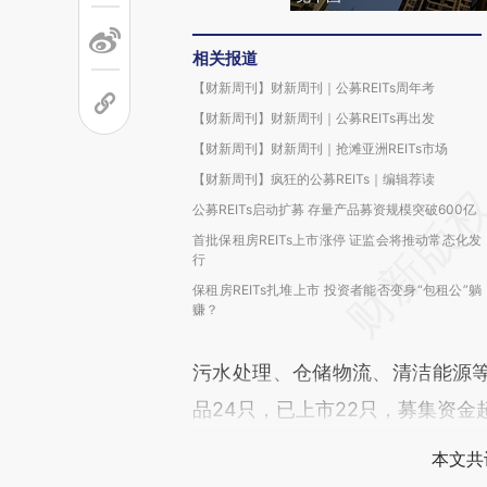
相关报道
【财新周刊】财新周刊｜公募REITs周年考
【财新周刊】财新周刊｜公募REITs再出发
【财新周刊】财新周刊｜抢滩亚洲REITs市场
【财新周刊】疯狂的公募REITs｜编辑荐读
公募REITs启动扩募 存量产品募资规模突破600亿
首批保租房REITs上市涨停 证监会将推动常态化发
行
保租房REITs扎堆上市 投资者能否变身“包租公”躺
赚？
污水处理、仓储物流、清洁能源等；
品24只，已上市22只，募集资金
本文共