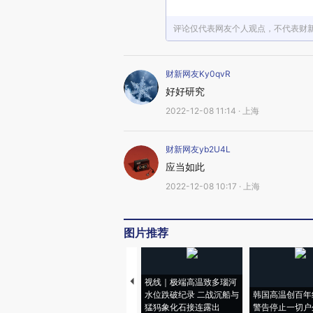
评论仅代表网友个人观点，不代表财
财新网友Ky0qvR
好好研究
2022-12-08 11:14 · 上海
财新网友yb2U4L
应当如此
2022-12-08 10:17 · 上海
图片推荐
视线｜极端高温致多瑙河
水位跌破纪录 二战沉船与
韩国高温创百年
猛犸象化石接连露出
警告停止一切户