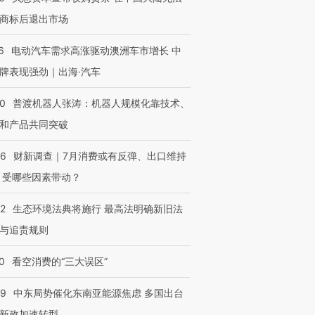
商标后退出市场
6
电动汽车需求高涨驱动澳洲车市增长 中
牌表现强劲｜出海·汽车
进第四届链博
【商旅对话】华住集团
技“链”接产
【特别呈现】寻找100种
CFO：不靠规模取胜，华
【特别呈
有意思的生活方式·第三对
住三大增长引擎是什么？
有意思的
00
普渡机器人张涛：机器人规模化靠技术、
和产品共同突破
56
财新调查｜7月消费或有反弹、出口维持
 受哪些因素带动？
42
生态环境法典将施行 最高法明确新旧法
与追责规则
0
看空消费的“三大误区”
59
中东局势催化东南亚能源焦虑 多国出台
新政加速转型