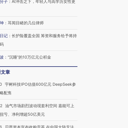
分子
：
AI冲击之下，年轻人与高学历女性更
坤
：
耳闻目睹的几位律师
日记
：
长护险覆盖全国 筹资和服务给予将持
码
波
：
“沉睡”的10万亿元公积金
新文章
0
宇树科技IPO估值600亿元 DeepSeek参
略配售
22
油气市场剧烈波动现套利空间 嘉能可上
扭亏、净利增超50亿美元
OX的吸金
马航飞行员跨国走私7万
视线｜被称为“蟑螂”的印
让中产们甘
粒摇头丸 尿检体内含3种
度Z世代 用街头抗争将教
秘鲁纳斯
”？
毒品
育部长拱下台
13人遇难
6
贝恩资本宣布收购贡茶 在中国大陆无法