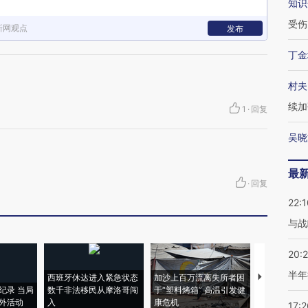
知识
受伤
新网观点
发布
丁金
村夫
续加
1
·
回复
吴晓
最
·
回复
22:1
与战
20:
半年
西班牙休达进入紧急状态
加沙上百万流离失所者困
视线｜HYR
纪录 当局
数千非法移民从摩洛哥闯
于“塑料烤箱” 高温引发健
术：是什么
外活动
入
康危机
心“花钱找虐
17:2