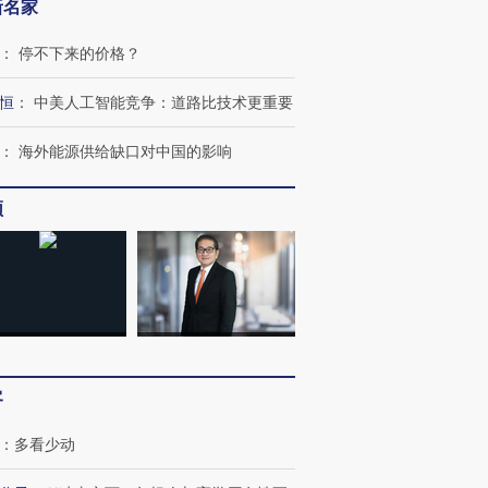
新名家
：
停不下来的价格？
恒
：
中美人工智能竞争：道路比技术更重要
：
海外能源供给缺口对中国的影响
频
客
：
多看少动