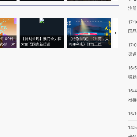
注册
17:1
国品
【推广】走
找100种
【特别呈现】澳门全力探
【特别呈现】《东莞，人
会，让数智科
式·第一对
索葡语国家新渠道
间便利店》倾情上线
业
17:
渠道
16:
强劲
16:
衔接
15:1
14:
光伏