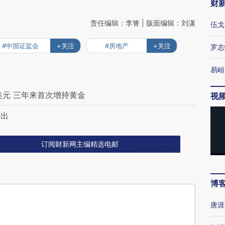
财
责任编辑：李箐 | 版面编辑：刘潇
伍戈
#中国证监会
+关注
#房地产
+关注
罗志
易峘
美元 三年来首次增持黄金
视
退出
订阅财新网主编精选电邮
博
唐涯