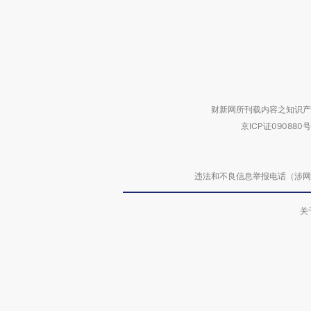
财新网所刊载内容之知识产
京ICP证090880号
违法和不良信息举报电话（涉网络暴力有
关