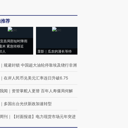
辑推荐
宜昌局部短时降雨
8毫米 紧急转移近
00人
显影｜瓜农的漫长等待
｜
规避封锁 中国超大油轮停靠埃及绕行非洲
｜
在岸人民币兑美元汇率连日升破6.75
我闻
｜
资管掌舵人更替 百年人寿僵局何解
｜
多国出台光伏新政加速转型
周刊
｜
【封面报道】电力现货市场元年突进