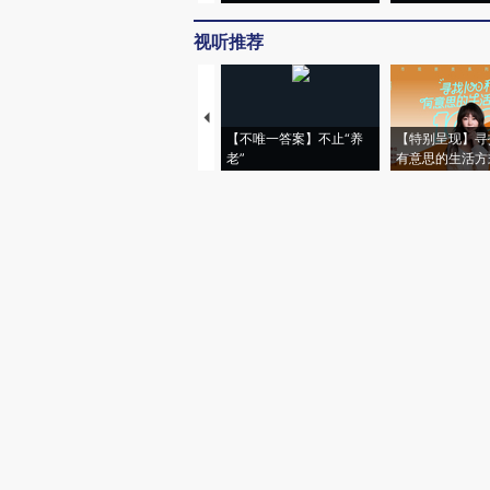
视听推荐
【不唯一答案】不止“养
【特别呈现】寻
老”
有意思的生活方