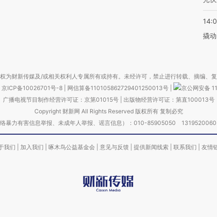
14:
撬动
权为财新传媒及/或相关权利人专属所有或持有。未经许可，禁止进行转载、摘编、
京ICP备10026701号-8
|
网信算备110105862729401250013号
|
京公网安备 11
广播电视节目制作经营许可证：京第01015号
|
出版物经营许可证：第直100013号
Copyright 财新网 All Rights Reserved 版权所有 复制必究
害信息举报、未成年人举报、谣言信息）：010-85905050 13195200605 举报邮
于我们
|
加入我们
|
啄木鸟公益基金会
|
意见与反馈
|
提供新闻线索
|
联系我们
|
友情