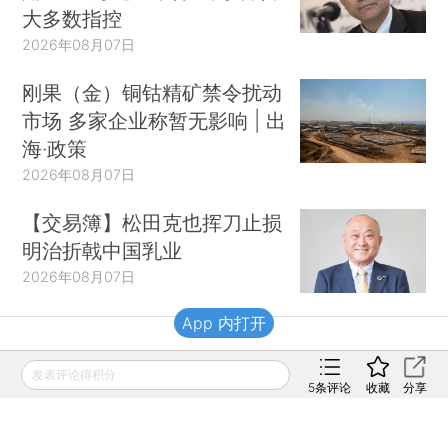
大多数指控
2026年08月07日
刚果（金）铜钴精矿禁令扰动
市场 多家企业称暂无影响 | 出
海·政策
2026年08月07日
【交易簿】松田克也挥刀止损
明治折戟中国乳业
2026年08月07日
App 内打开
财新移动
发表评论得积分
5
条评论
收藏
分享