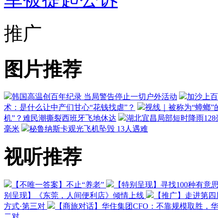
推广
图片推荐
韩国高温创百年纪录 当局警告停止一切户外活动
加沙上百
术：是什么让中产们甘心“花钱找虐”？
视线｜被称为“蟑螂”
机”？难民潮撕裂西班牙飞地休达
湖北宜昌局部短时降雨128毫
毫米
秘鲁纳斯卡观光飞机坠毁 13人遇难
视听推荐
【不唯一答案】不止“养老”
【特别呈现】寻找100种有意
别呈现】《东莞，人间便利店》倾情上线
【推广】走进第四
方式·第三对
【商旅对话】华住集团CFO：不靠规模取胜，
二对