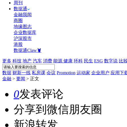
周刊
数据通
金融我闻
商圈
地缘图志
企业数据库
沪深股市
港股
数据通Claw🦞
更多
科技
地产
汽车
消费
能源
健康
环科
民生
ESG
数字说
比
数据
财新一线
私房课
会议
Promotion
运动家
企业用户
应用下
金融
>
要闻
>
正文
0
发表评论
分享到微信朋友圈
新浪转发