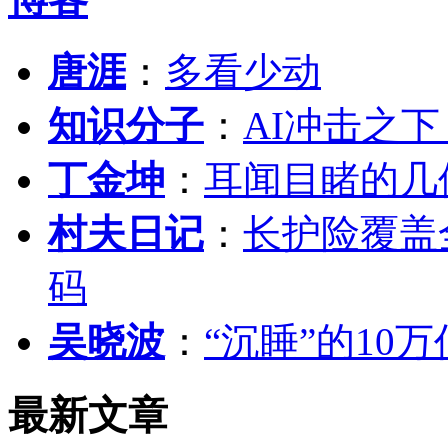
唐涯
：
多看少动
知识分子
：
AI冲击之
丁金坤
：
耳闻目睹的几
村夫日记
：
长护险覆盖
码
吴晓波
：
“沉睡”的10
最新文章