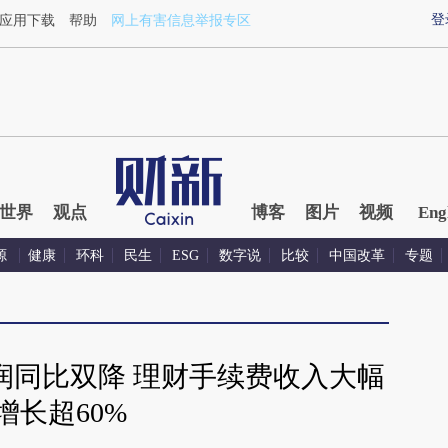
登
应用下载
帮助
网上有害信息举报专区
世界
观点
博客
图片
视频
Eng
源
健康
环科
民生
ESG
数字说
比较
中国改革
专题
润同比双降 理财手续费收入大幅
增长超60%