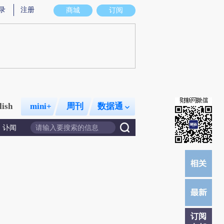
录
注册
商城
订阅
lish
mini+
周刊
数据通
讣闻
订阅