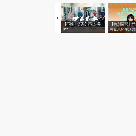
【不唯一答案】不止“养
【特别呈现】寻
老”
有意思的生活方