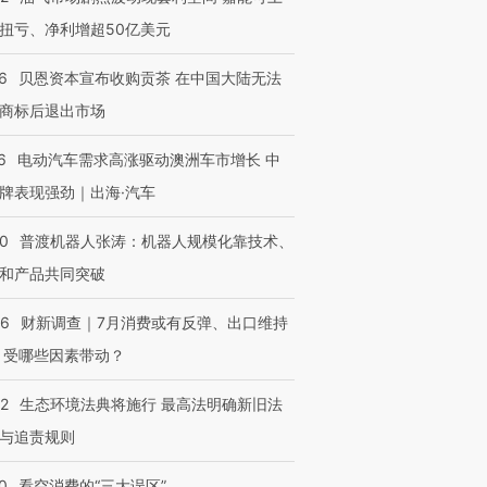
扭亏、净利增超50亿美元
进第四届链博
【商旅对话】华住集团
6
贝恩资本宣布收购贡茶 在中国大陆无法
技“链”接产
【特别呈现】寻找100种
CFO：不靠规模取胜，华
【特别呈
有意思的生活方式·第三对
住三大增长引擎是什么？
有意思的
商标后退出市场
6
电动汽车需求高涨驱动澳洲车市增长 中
牌表现强劲｜出海·汽车
00
普渡机器人张涛：机器人规模化靠技术、
和产品共同突破
56
财新调查｜7月消费或有反弹、出口维持
 受哪些因素带动？
42
生态环境法典将施行 最高法明确新旧法
与追责规则
0
看空消费的“三大误区”