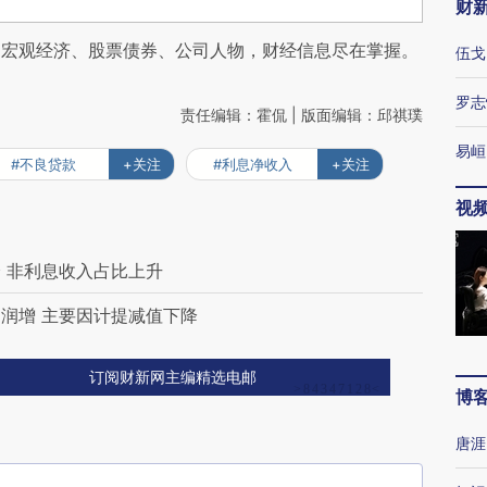
财
阅宏观经济、股票债券、公司人物，财经信息尽在掌握。
伍戈
罗志
责任编辑：霍侃 | 版面编辑：邱祺璞
易峘
#不良贷款
+关注
#利息净收入
+关注
视
 非利息收入占比上升
润增 主要因计提减值下降
订阅财新网主编精选电邮
博
唐涯