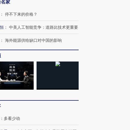
新名家
：
停不下来的价格？
恒
：
中美人工智能竞争：道路比技术更重要
：
海外能源供给缺口对中国的影响
频
客
：
多看少动