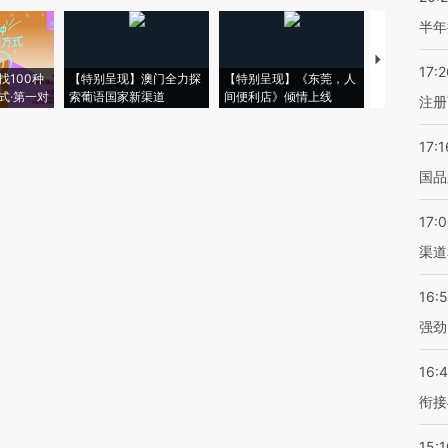
半年
【推广】走
17:2
找100种
【特别呈现】澳门全力探
【特别呈现】《东莞，人
会，让数智科
式·第一对
索葡语国家新渠道
间便利店》倾情上线
业
注册
17:1
国品
17:
渠道
16:
强劲
16:
衔接
15:1