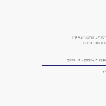
财新网所刊载内容之知识产
京ICP证090880号
违法和不良信息举报电话（涉网络暴力有
关