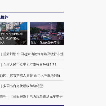
辑推荐
宜昌局部短时降雨
8毫米 紧急转移近
00人
显影｜瓜农的漫长等待
｜
规避封锁 中国超大油轮停靠埃及绕行非洲
｜
在岸人民币兑美元汇率连日升破6.75
我闻
｜
资管掌舵人更替 百年人寿僵局何解
｜
多国出台光伏新政加速转型
周刊
｜
【封面报道】电力现货市场元年突进