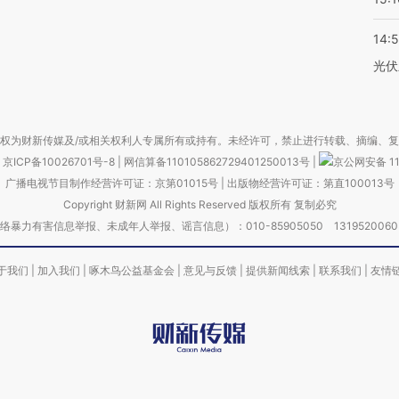
14:
光伏
权为财新传媒及/或相关权利人专属所有或持有。未经许可，禁止进行转载、摘编、
京ICP备10026701号-8
|
网信算备110105862729401250013号
|
京公网安备 11
广播电视节目制作经营许可证：京第01015号
|
出版物经营许可证：第直100013号
Copyright 财新网 All Rights Reserved 版权所有 复制必究
害信息举报、未成年人举报、谣言信息）：010-85905050 13195200605 举报邮
于我们
|
加入我们
|
啄木鸟公益基金会
|
意见与反馈
|
提供新闻线索
|
联系我们
|
友情