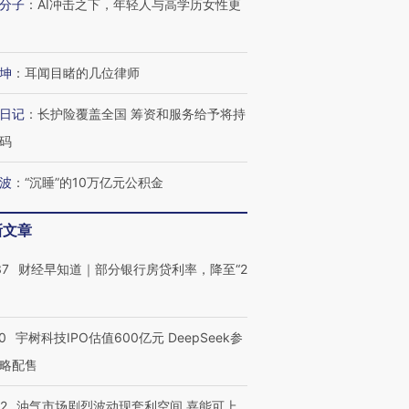
分子
：
AI冲击之下，年轻人与高学历女性更
坤
：
耳闻目睹的几位律师
日记
：
长护险覆盖全国 筹资和服务给予将持
码
波
：
“沉睡”的10万亿元公积金
新文章
37
财经早知道｜部分银行房贷利率，降至“2
OX的吸金
马航飞行员跨国走私7万
视线｜被称为“蟑螂”的印
0
宇树科技IPO估值600亿元 DeepSeek参
让中产们甘
粒摇头丸 尿检体内含3种
度Z世代 用街头抗争将教
秘鲁纳斯
”？
毒品
育部长拱下台
13人遇难
略配售
22
油气市场剧烈波动现套利空间 嘉能可上