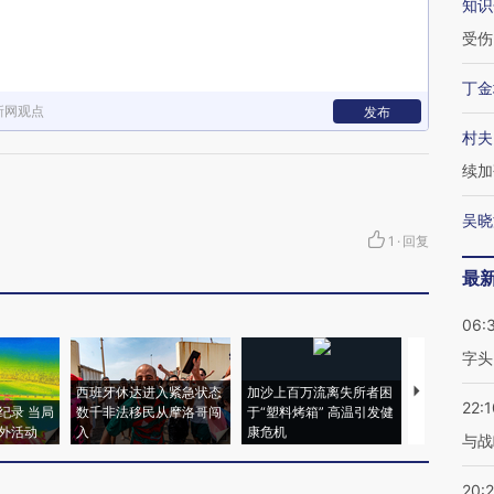
知识
受伤
丁金
新网观点
发布
村夫
续加
吴晓
1
·
回复
最
06:
字头
西班牙休达进入紧急状态
加沙上百万流离失所者困
视线｜HYR
22:1
纪录 当局
数千非法移民从摩洛哥闯
于“塑料烤箱” 高温引发健
术：是什么
外活动
入
康危机
心“花钱找虐
与战
20: