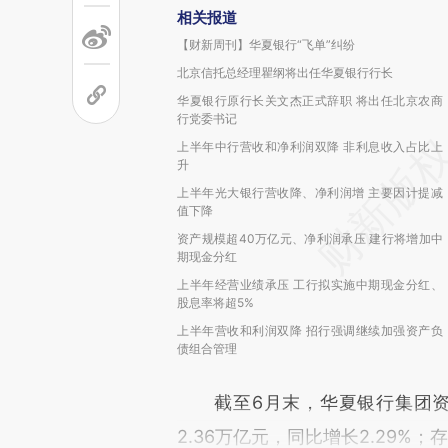
相关报道
【财新周刊】华夏银行“飞单”纠纷
北京信托总经理瞿纲将出任华夏银行行长
华夏银行原行长关文杰正式辞职 将出任北京农商
行党委书记
上半年中行营收和净利润双降 非利息收入占比上
升
上半年光大银行营收降、净利润增 主要因计提减
值下降
资产规模超40万亿元、净利润承压 建行将增加中
期现金分红
上半年经营业绩承压 工行拟实施中期现金分红、
股息率将超5%
上半年营收和利润双降 招行强调继续加强资产负
债组合管理
截至6月末，华夏银行集团资产总
2.36万亿元，同比增长2.29%；