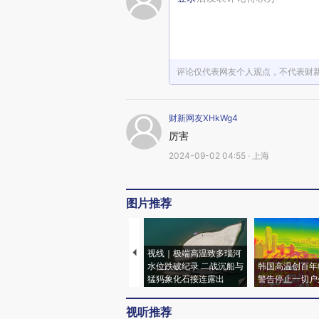
评论仅代表网友个人观点，不代表财
财新网友XHkWg4
厉害
2024-09-02 04:55 · 上海
图片推荐
视线｜极端高温致多瑙河
水位跌破纪录 二战沉船与
韩国高温创百年
猛犸象化石接连露出
警告停止一切户
视听推荐