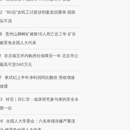
跨国走私7万
视线｜被称为“蟑螂”的印
视线｜“入侵”还是“人道危
检体内含3种
度Z世代 用街头抗争将教
机”？难民潮撕裂西班牙
秘鲁纳斯
育部长拱下台
飞地休达
13人遇难
32
“90后”农民工讨薪涉刑案发回重审 因部
实不清
36
贵州山脚树矿难致16人死亡近三年 矿长
被罢免全国人大代表
进第四届链博
【商旅对话】华住集团
技“链”接产
【特别呈现】寻找100种
CFO：不靠规模取胜，华
【特别呈
2
非京籍五环内购房社保降至一年 北京市公
有意思的生活方式·第三对
住三大增长引擎是什么？
有意思的
最高可贷340万元
7
寒武纪上半年净利润同比翻倍 营收增速
放缓
53
对话｜邱仁宗：临床研究参与者的安全永
第一位
06
全国人大常委会：六名将领涉嫌严重违
法 被罢免全国人大代表