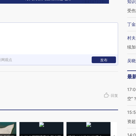
知识
受伤
丁金
村夫
续加
新网观点
发布
吴晓
最
17:
·
回复
空”
15:
资超
14: