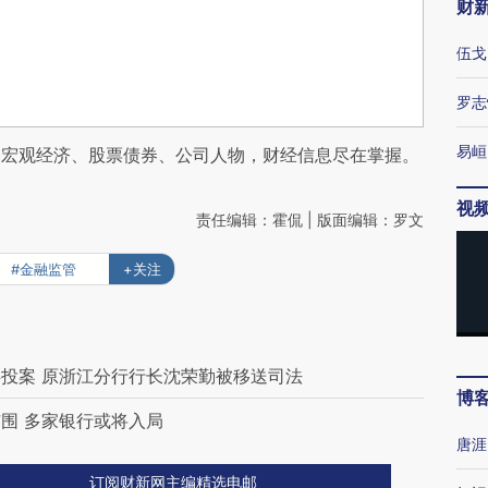
财
伍戈
罗志
易峘
阅宏观经济、股票债券、公司人物，财经信息尽在掌握。
视
责任编辑：霍侃 | 版面编辑：罗文
#金融监管
+关注
投案 原浙江分行行长沈荣勤被移送司法
博
围 多家银行或将入局
唐涯
订阅财新网主编精选电邮