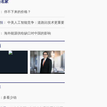
新名家
：
停不下来的价格？
恒
：
中美人工智能竞争：道路比技术更重要
：
海外能源供给缺口对中国的影响
频
客
：
多看少动