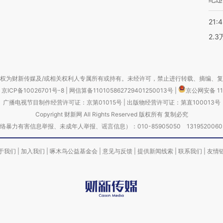
21:
2.
权为财新传媒及/或相关权利人专属所有或持有。未经许可，禁止进行转载、摘编、
京ICP备10026701号-8
|
网信算备110105862729401250013号
|
京公网安备 11
广播电视节目制作经营许可证：京第01015号
|
出版物经营许可证：第直100013号
Copyright 财新网 All Rights Reserved 版权所有 复制必究
害信息举报、未成年人举报、谣言信息）：010-85905050 13195200605 举报邮
于我们
|
加入我们
|
啄木鸟公益基金会
|
意见与反馈
|
提供新闻线索
|
联系我们
|
友情