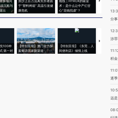
致多瑙河
加沙上百万流离失所者困
视线｜HYROX的吸金
马航飞行员
二战沉船与
于“塑料烤箱” 高温引发健
术：是什么让中产们甘
粒摇头丸 尿
露出
康危机
心“花钱找虐”？
毒品
13:
分事
12:
涉罪
【推广】走
找100种
【特别呈现】澳门全力探
【特别呈现】《东莞，人
会，让数智科
11:1
式·第一对
索葡语国家新渠道
间便利店》倾情上线
业
积金
11:0
逐季
10:
远是
08:
纪违