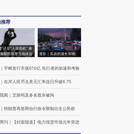
辑推荐
侵”还是“人道危机” 难
撕裂西班牙飞地休达
显影｜瓜农的漫长等待
｜
宇树发行市值610亿 先行者的加速和考验
｜
在岸人民币兑美元汇率连日升破6.75
我闻
｜
艾路明及多名股东被拘
｜
特朗普再签两份行政令限制出生公民权
周刊
｜
【封面报道】电力现货市场元年突进