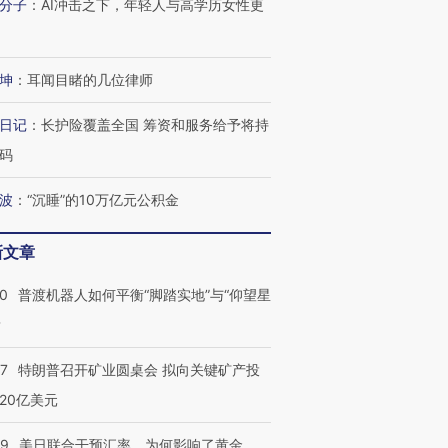
分子
：
AI冲击之下，年轻人与高学历女性更
坤
：
耳闻目睹的几位律师
日记
：
长护险覆盖全国 筹资和服务给予将持
码
波
：
“沉睡”的10万亿元公积金
新文章
00
普渡机器人如何平衡“脚踏实地”与“仰望星
？
57
特朗普召开矿业圆桌会 拟向关键矿产投
20亿美元
09
美日联合干预汇率，为何影响了黄金