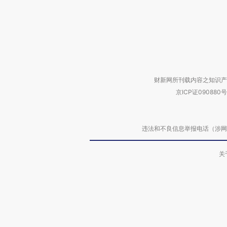
财新网所刊载内容之知识产
京ICP证090880号
违法和不良信息举报电话（涉网络暴力有
关