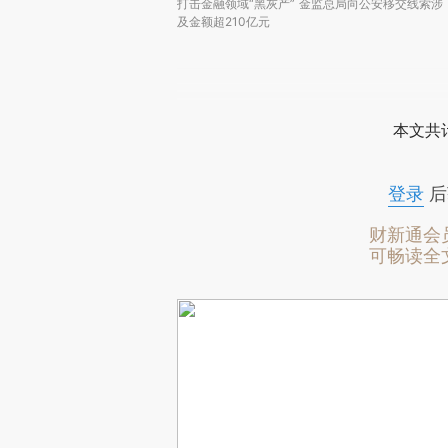
打击金融领域“黑灰产” 金监总局向公安移交线索涉
及金额超210亿元
本文共计
登录
后
财新通会
可畅读全