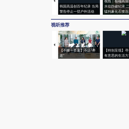
视线｜极端高温
韩国高温创百年纪录 当局
水位跌破纪录 
警告停止一切户外活动
猛犸象化石接连
视听推荐
【不唯一答案】不止“养
【特别呈现】寻
老”
有意思的生活方