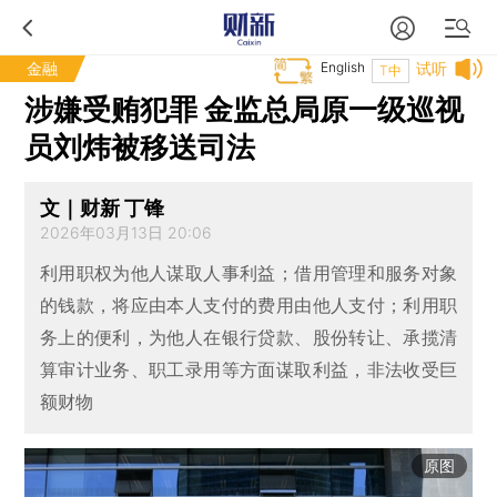
金融
English
试听
T中
涉嫌受贿犯罪 金监总局原一级巡视
员刘炜被移送司法
文｜财新 丁锋
2026年03月13日 20:06
利用职权为他人谋取人事利益；借用管理和服务对象
的钱款，将应由本人支付的费用由他人支付；利用职
务上的便利，为他人在银行贷款、股份转让、承揽清
算审计业务、职工录用等方面谋取利益，非法收受巨
额财物
原图