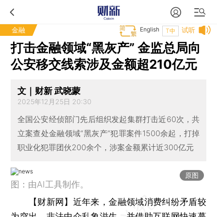
金融
English
试听
T中
打击金融领域“黑灰产” 金监总局向
公安移交线索涉及金额超210亿元
文｜财新 武晓蒙
2025年12月25日 20:30
全国公安经侦部门先后组织发起集群打击近60次，共
立案查处金融领域“黑灰产”犯罪案件1500余起，打掉
职业化犯罪团伙200余个，涉案金额累计近300亿元
原图
图：由AI工具制作。
【财新网】
近年来，金融领域消费纠纷矛盾较
为突出，非法中介乱象滋生，并借助互联网快速蔓