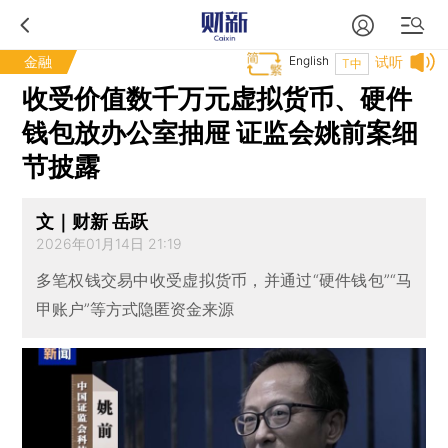
金融
English
试听
T中
收受价值数千万元虚拟货币、硬件
钱包放办公室抽屉 证监会姚前案细
节披露
文｜财新 岳跃
2026年01月14日 21:19
多笔权钱交易中收受虚拟货币，并通过“硬件钱包”“马
甲账户”等方式隐匿资金来源