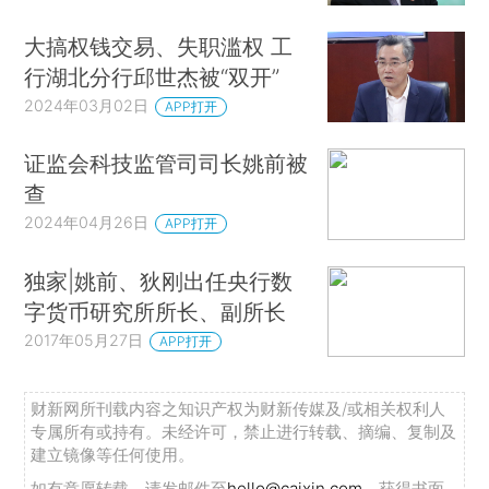
大搞权钱交易、失职滥权 工
行湖北分行邱世杰被“双开”
2024年03月02日
APP打开
证监会科技监管司司长姚前被
查
2024年04月26日
APP打开
独家|姚前、狄刚出任央行数
字货币研究所所长、副所长
2017年05月27日
APP打开
财新网所刊载内容之知识产权为财新传媒及/或相关权利人
专属所有或持有。未经许可，禁止进行转载、摘编、复制及
建立镜像等任何使用。
如有意愿转载，请发邮件至
hello@caixin.com
，获得书面