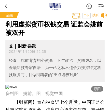
金融
试听
T中
利用虚拟货币权钱交易 证监会姚前
被双开
文｜财新 岳跃
2024年11月20日 22:35
经查，姚前背弃初心使命，不讲政治，贪图虚名，以
金融科技专家自居，为一己之私不遗余力扶持特定科
技服务商，甘做围猎者的“重点培养对象”
原图
资料图：姚前。图：视觉中国
【财新网】
宣布被查近七个月后，中国证监会
科技监管司原司长、信息中心原主任
姚前
，被开除