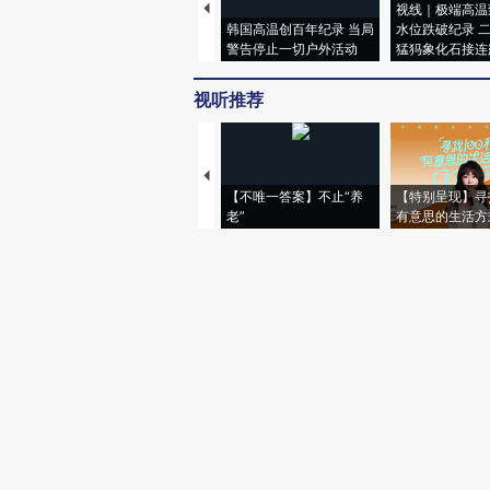
视线｜极端高温
韩国高温创百年纪录 当局
水位跌破纪录 
警告停止一切户外活动
猛犸象化石接连
视听推荐
【不唯一答案】不止“养
【特别呈现】寻
老”
有意思的生活方