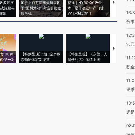
致多瑙河
加沙上百万流离失所者困
视线｜HYROX的吸金
马航飞行员
二战沉船与
于“塑料烤箱” 高温引发健
术：是什么让中产们甘
粒摇头丸 尿
13:
露出
康危机
心“花钱找虐”？
毒品
分事
12:
涉罪
【推广】走
找100种
【特别呈现】澳门全力探
【特别呈现】《东莞，人
会，让数智科
11:1
式·第一对
索葡语国家新渠道
间便利店》倾情上线
业
积金
11:0
逐季
10:
远是
08:
纪违