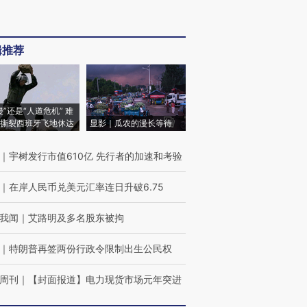
辑推荐
侵”还是“人道危机” 难
撕裂西班牙飞地休达
显影｜瓜农的漫长等待
｜
宇树发行市值610亿 先行者的加速和考验
｜
在岸人民币兑美元汇率连日升破6.75
我闻
｜
艾路明及多名股东被拘
｜
特朗普再签两份行政令限制出生公民权
周刊
｜
【封面报道】电力现货市场元年突进