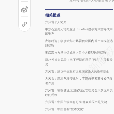
厚朴投资创始人暨董事长方
相关报道
方风雷个人简介
中东石油美元转向亚洲 Bluefive携手方风雷寻找中
国资产
夜读精选｜李彦宏与方风雷促成国内首个大模型选
股指数
李彦宏与方风雷促成国内首个大模型选股指数
厚朴投资方风雷：当下经济问题的“药方”在股权投
资
方风雷：建议中央政府设立国家级人民币母基金
方风雷：应对气候变化时，不应忽视私募投资的显
著作用
方风雷：需改变亚太国家地区管理资金大多流向美
欧的现状
方风雷：中国市场大有可为 群众购买力是关键
方风雷：中国需要“股本文化”