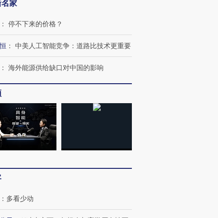
新名家
：
停不下来的价格？
恒
：
中美人工智能竞争：道路比技术更重要
：
海外能源供给缺口对中国的影响
频
客
：
多看少动