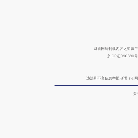
财新网所刊载内容之知识产
京ICP证090880号
违法和不良信息举报电话（涉网络暴力有
关