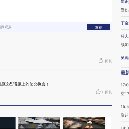
知识
受伤
丁金
新网观点
发布
村夫
续加
吴晓
·
回复
最
问题这些话题上的仗义执言！
17:
1
·
回复
空”
15:
资超
14: