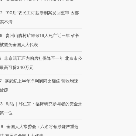
跨国走私7万
视线｜被称为“蟑螂”的印
视线｜“入侵”还是“人道危
检体内含3种
度Z世代 用街头抗争将教
机”？难民潮撕裂西班牙
秘鲁纳斯
32
“90后”农民工讨薪涉刑案发回重审 因部
育部长拱下台
飞地休达
13人遇难
实不清
36
贵州山脚树矿难致16人死亡近三年 矿长
被罢免全国人大代表
进第四届链博
【商旅对话】华住集团
技“链”接产
【特别呈现】寻找100种
CFO：不靠规模取胜，华
【特别呈
2
非京籍五环内购房社保降至一年 北京市公
有意思的生活方式·第三对
住三大增长引擎是什么？
有意思的
最高可贷340万元
7
寒武纪上半年净利润同比翻倍 营收增速
放缓
53
对话｜邱仁宗：临床研究参与者的安全永
第一位
06
全国人大常委会：六名将领涉嫌严重违
法 被罢免全国人大代表