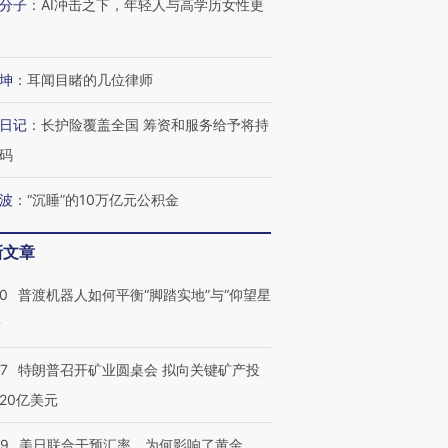
分子
：
AI冲击之下，年轻人与高学历女性更
坤
：
耳闻目睹的几位律师
日记
：
长护险覆盖全国 筹资和服务给予将持
码
波
：
“沉睡”的10万亿元公积金
新文章
00
普渡机器人如何平衡“脚踏实地”与“仰望星
？
57
特朗普召开矿业圆桌会 拟向关键矿产投
20亿美元
09
美日联合干预汇率，为何影响了黄金