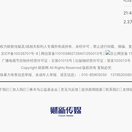
21:
2.
权为财新传媒及/或相关权利人专属所有或持有。未经许可，禁止进行转载、摘编、
京ICP备10026701号-8
|
网信算备110105862729401250013号
|
京公网安备 11
广播电视节目制作经营许可证：京第01015号
|
出版物经营许可证：第直100013号
Copyright 财新网 All Rights Reserved 版权所有 复制必究
害信息举报、未成年人举报、谣言信息）：010-85905050 13195200605 举报邮
于我们
|
加入我们
|
啄木鸟公益基金会
|
意见与反馈
|
提供新闻线索
|
联系我们
|
友情