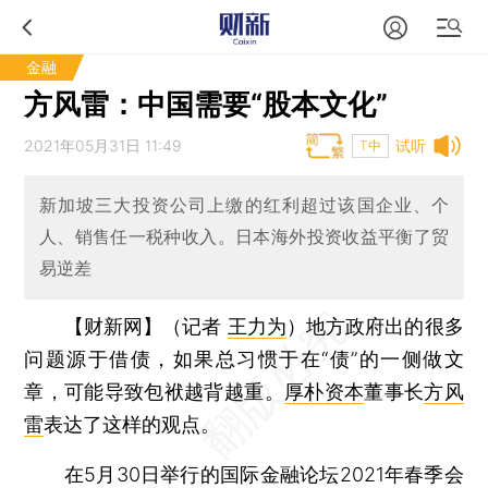
金融
方风雷：中国需要“股本文化”
2021年05月31日 11:49
试听
T中
新加坡三大投资公司上缴的红利超过该国企业、个
人、销售任一税种收入。日本海外投资收益平衡了贸
易逆差
【财新网】（记者
王力为
）
地方政府出的很多
问题源于借债，如果总习惯于在“债”的一侧做文
章，可能导致包袱越背越重。
厚朴资本
董事长
方风
雷
表达了这样的观点。
在5月30日举行的国际金融论坛2021年春季会