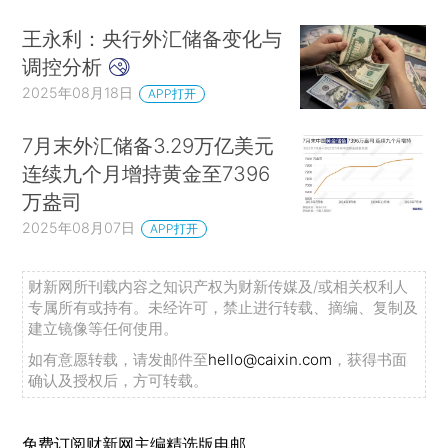
王永利：央行外汇储备变化与
调控分析
2025年08月18日
APP打开
7月末外汇储备3.29万亿美元
连续九个月增持黄金至7396
万盎司
2025年08月07日
APP打开
财新网所刊载内容之知识产权为财新传媒及/或相关权利人
专属所有或持有。未经许可，禁止进行转载、摘编、复制及
建立镜像等任何使用。
如有意愿转载，请发邮件至
hello@caixin.com
，获得书面
确认及授权后，方可转载。
免费订阅财新网主编精选版电邮