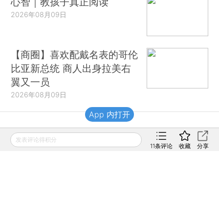
心智｜教孩子真正阅读
2026年08月09日
【商圈】喜欢配戴名表的哥伦
比亚新总统 商人出身拉美右
翼又一员
2026年08月09日
App 内打开
财新移动
发表评论得积分
11
条评论
收藏
分享
财新
财新周刊
Caixin
登录
网页版
订阅电邮
|
|
Copyright 财新网 All Rights Reserved