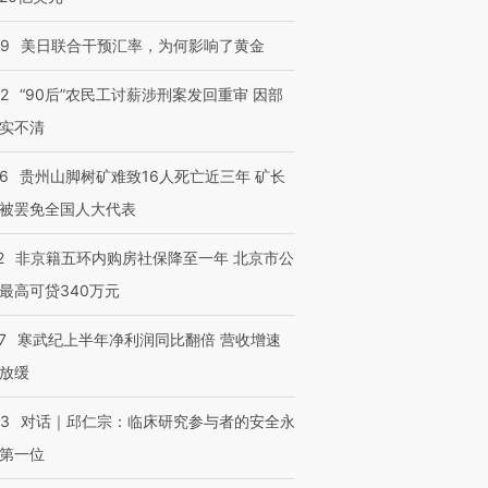
09
美日联合干预汇率，为何影响了黄金
32
“90后”农民工讨薪涉刑案发回重审 因部
实不清
36
贵州山脚树矿难致16人死亡近三年 矿长
被罢免全国人大代表
2
非京籍五环内购房社保降至一年 北京市公
最高可贷340万元
7
寒武纪上半年净利润同比翻倍 营收增速
放缓
53
对话｜邱仁宗：临床研究参与者的安全永
第一位