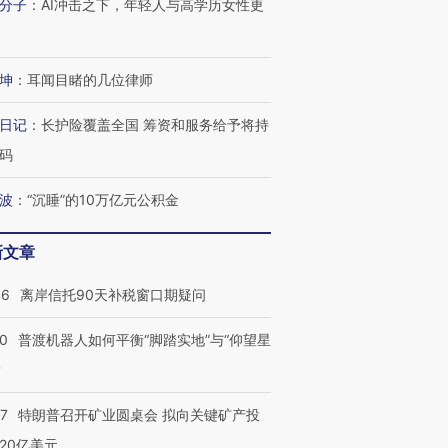
分子
：
AI冲击之下，年轻人与高学历女性更
坤
：
耳闻目睹的几位律师
日记
：
长护险覆盖全国 筹资和服务给予将持
码
波
：
“沉睡”的10万亿元公积金
新文章
46
离岸信托90天补税窗口期疑问
00
普渡机器人如何平衡“脚踏实地”与“仰望星
？
57
特朗普召开矿业圆桌会 拟向关键矿产投
20亿美元