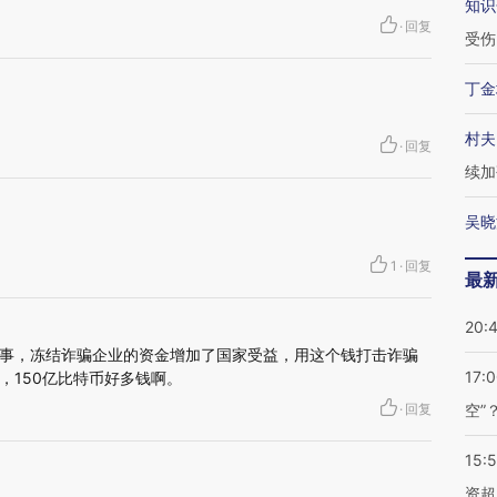
知识
·
回复
受伤
丁金
村夫
·
回复
续加
吴晓
1
·
回复
最
20:
事，冻结诈骗企业的资金增加了国家受益，用这个钱打击诈骗
17:
，150亿比特币好多钱啊。
·
回复
空”
15:
资超