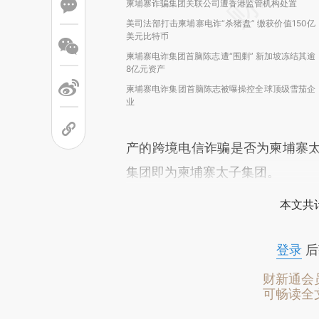
柬埔寨诈骗集团关联公司遭香港监管机构处置
美司法部打击柬埔寨电诈“杀猪盘” 缴获价值150亿
美元比特币
柬埔寨电诈集团首脑陈志遭“围剿” 新加坡冻结其逾
8亿元资产
柬埔寨电诈集团首脑陈志被曝操控全球顶级雪茄企
业
产的跨境电信诈骗是否为柬埔寨太
集团即为柬埔寨太子集团。
本文共计
登录
后
财新通会
可畅读全