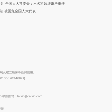
06
全国人大常委会：六名将领涉嫌严重违
”还是“人道危
湖北宜昌局部短时降雨
哈尔滨遭遇短时极端强降
法 被罢免全国人大代表
撕裂西班牙
128毫米 紧急转移近
雨 3小时累计雨量超80毫
秘鲁纳斯
4000人
米
13人遇难
进第四届链博
【商旅对话】华住集团
技“链”接产
【特别呈现】寻找100种
CFO：不靠规模取胜，华
【特别呈
有意思的生活方式·第三对
住三大增长引擎是什么？
有意思的
复制及建立镜像等任何使用。
010502034662号
箱：laixin@caixin.com
链接