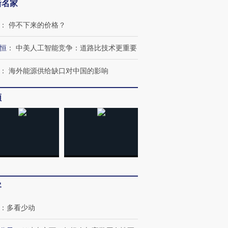
新名家
：
停不下来的价格？
恒
：
中美人工智能竞争：道路比技术更重要
：
海外能源供给缺口对中国的影响
频
客
：
多看少动