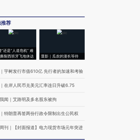
辑推荐
侵”还是“人道危机” 难
撕裂西班牙飞地休达
显影｜瓜农的漫长等待
｜
宇树发行市值610亿 先行者的加速和考验
｜
在岸人民币兑美元汇率连日升破6.75
我闻
｜
艾路明及多名股东被拘
｜
特朗普再签两份行政令限制出生公民权
周刊
｜
【封面报道】电力现货市场元年突进