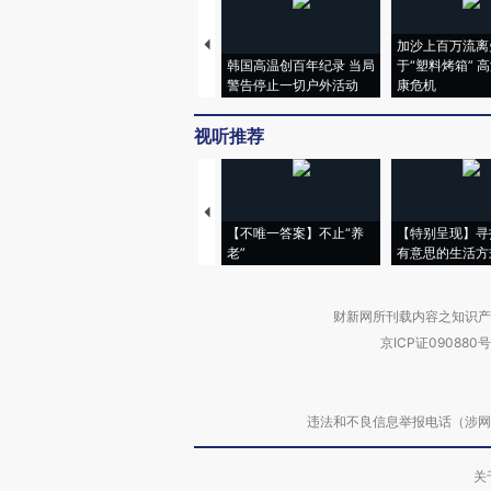
加沙上百万流离
韩国高温创百年纪录 当局
于“塑料烤箱” 
警告停止一切户外活动
康危机
视听推荐
【不唯一答案】不止“养
【特别呈现】寻
老”
有意思的生活方
财新网所刊载内容之知识产
京ICP证090880号
违法和不良信息举报电话（涉网络暴力有
关