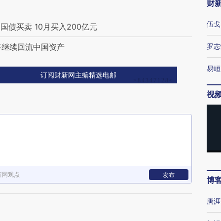
财
伍戈
债买卖 10月买入200亿元
将继续回流中国资产
罗志
易峘
订阅财新网主编精选电邮
视
新网观点
发布
博
唐涯