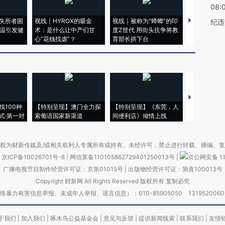
08:
失所者困
视线｜HYROX的吸金
视线｜被称为“蟑螂”的印
视线｜“入侵
纪违
高温引发健
术：是什么让中产们甘
度Z世代 用街头抗争将教
机”？难民潮
心“花钱找虐”？
育部长拱下台
飞地休达
【推广】走
找100种
【特别呈现】澳门全力探
【特别呈现】《东莞，人
会，让数智科
式·第一对
索葡语国家新渠道
间便利店》倾情上线
业
权为财新传媒及/或相关权利人专属所有或持有。未经许可，禁止进行转载、摘编、
京ICP备10026701号-8
|
网信算备110105862729401250013号
|
京公网安备 11
广播电视节目制作经营许可证：京第01015号
|
出版物经营许可证：第直100013号
Copyright 财新网 All Rights Reserved 版权所有 复制必究
害信息举报、未成年人举报、谣言信息）：010-85905050 13195200605 举报邮
于我们
|
加入我们
|
啄木鸟公益基金会
|
意见与反馈
|
提供新闻线索
|
联系我们
|
友情