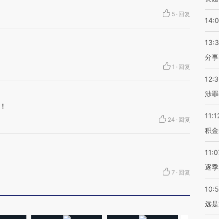
5
·
回复
14:
13:
分事
1
·
回复
12:
涉罪
！
11:1
24
·
回复
积金
11:0
逐季
7
·
回复
10:
远是