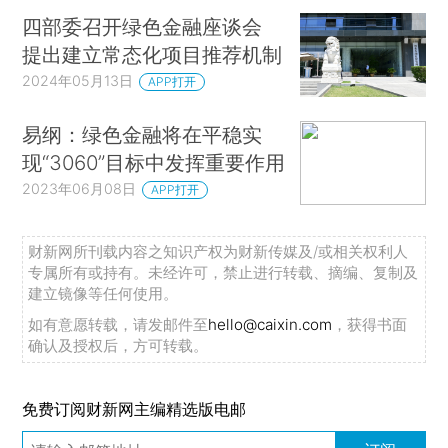
四部委召开绿色金融座谈会
提出建立常态化项目推荐机制
2024年05月13日
APP打开
易纲：绿色金融将在平稳实
现“3060”目标中发挥重要作用
2023年06月08日
APP打开
财新网所刊载内容之知识产权为财新传媒及/或相关权利人
专属所有或持有。未经许可，禁止进行转载、摘编、复制及
建立镜像等任何使用。
如有意愿转载，请发邮件至
hello@caixin.com
，获得书面
确认及授权后，方可转载。
免费订阅财新网主编精选版电邮