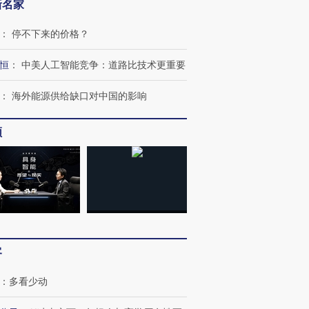
新名家
：
停不下来的价格？
恒
：
中美人工智能竞争：道路比技术更重要
：
海外能源供给缺口对中国的影响
频
客
：
多看少动