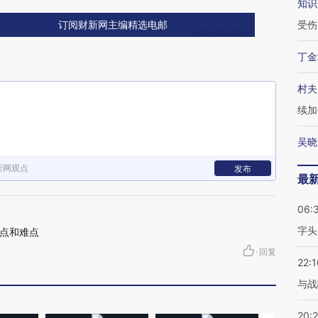
知识
受伤
订阅财新网主编精选电邮
丁金
村夫
续加
吴晓
新网观点
发布
最
06:
字头
点和难点
·
回复
22:1
与战
20: