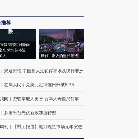
辑推荐
宜昌局部短时降雨
8毫米 紧急转移近
00人
显影｜瓜农的漫长等待
｜
规避封锁 中国超大油轮停靠埃及绕行非洲
｜
在岸人民币兑美元汇率连日升破6.75
我闻
｜
资管掌舵人更替 百年人寿僵局何解
｜
多国出台光伏新政加速转型
周刊
｜
【封面报道】电力现货市场元年突进