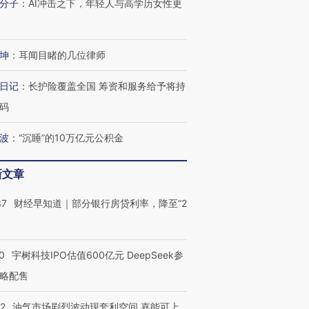
分子
：
AI冲击之下，年轻人与高学历女性更
坤
：
耳闻目睹的几位律师
日记
：
长护险覆盖全国 筹资和服务给予将持
码
波
：
“沉睡”的10万亿元公积金
新文章
37
财经早知道｜部分银行房贷利率，降至“2
0
宇树科技IPO估值600亿元 DeepSeek参
略配售
22
油气市场剧烈波动现套利空间 嘉能可上