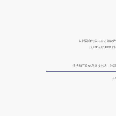
财新网所刊载内容之知识产
京ICP证090880号
违法和不良信息举报电话（涉网络暴力有
关