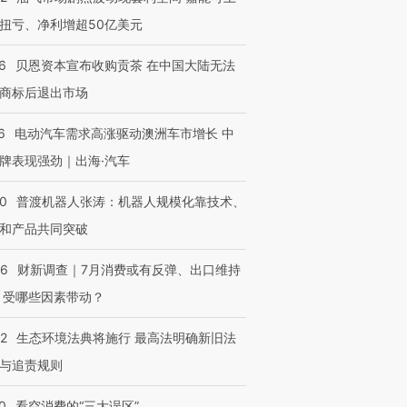
扭亏、净利增超50亿美元
OX的吸金
马航飞行员跨国走私7万
视线｜被称为“蟑螂”的印
让中产们甘
粒摇头丸 尿检体内含3种
度Z世代 用街头抗争将教
秘鲁纳斯
6
贝恩资本宣布收购贡茶 在中国大陆无法
”？
毒品
育部长拱下台
13人遇难
商标后退出市场
6
电动汽车需求高涨驱动澳洲车市增长 中
牌表现强劲｜出海·汽车
进第四届链博
【商旅对话】华住集团
技“链”接产
【特别呈现】寻找100种
CFO：不靠规模取胜，华
【特别呈
00
普渡机器人张涛：机器人规模化靠技术、
有意思的生活方式·第三对
住三大增长引擎是什么？
有意思的
和产品共同突破
56
财新调查｜7月消费或有反弹、出口维持
 受哪些因素带动？
42
生态环境法典将施行 最高法明确新旧法
与追责规则
0
看空消费的“三大误区”