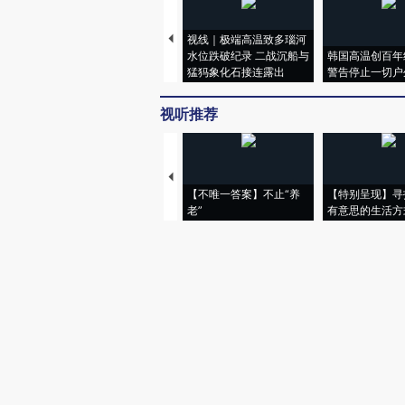
视线｜极端高温致多瑙河
水位跌破纪录 二战沉船与
韩国高温创百年
猛犸象化石接连露出
警告停止一切户
视听推荐
【不唯一答案】不止“养
【特别呈现】寻
老”
有意思的生活方