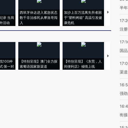
半年
西班牙休达进入紧急状态
加沙上百万流离失所者困
视线｜HYR
纪录 当局
数千非法移民从摩洛哥闯
于“塑料烤箱” 高温引发健
术：是什么
17:2
外活动
入
康危机
心“花钱找虐
注册
17:1
国品
【推广】走
找100种
【特别呈现】澳门全力探
【特别呈现】《东莞，人
会，让数智科
17:
式·第一对
索葡语国家新渠道
间便利店》倾情上线
业
渠道
16:
强劲
16:
衔接
15:1