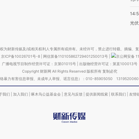
14:
光伏
权为财新传媒及/或相关权利人专属所有或持有。未经许可，禁止进行转载、摘编、
京ICP备10026701号-8
|
网信算备110105862729401250013号
|
京公网安备 11
广播电视节目制作经营许可证：京第01015号
|
出版物经营许可证：第直100013号
Copyright 财新网 All Rights Reserved 版权所有 复制必究
害信息举报、未成年人举报、谣言信息）：010-85905050 13195200605 举报邮
于我们
|
加入我们
|
啄木鸟公益基金会
|
意见与反馈
|
提供新闻线索
|
联系我们
|
友情