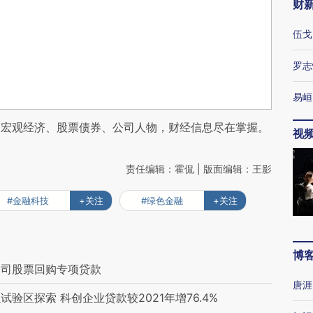
财
伍戈
罗志
易峘
阅宏观经济、股票债券、公司人物，财经信息尽在掌握。
视
责任编辑：霍侃 | 版面编辑：王影
#金融科技
+关注
#绿色金融
+关注
博
公司股票回购专项贷款
唐涯
区探索 科创企业贷款较2021年增76.4%